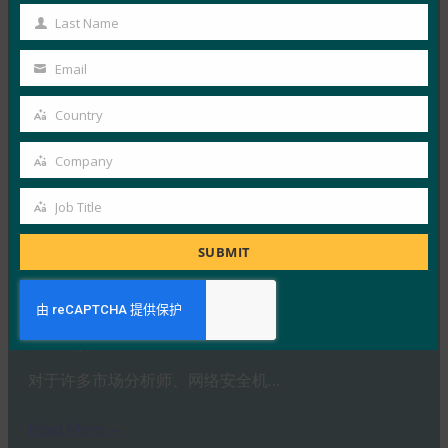
Name
VinCSS 发布了行业首份关…
Last Name
Last
Name
Read More →
Email
Your
后端新闻：HID 提供无密码身份验证以支持 BSP 合
email
Country
规性
Country
FIDO in the News
Company
Company
22 9 月, 2025
Job Title
提供安全身份解决方案的公司 H…
Job
Title
SUBMIT
Read More →
安全大道：超越密码：选择正确密钥的指南
FIDO in the News
22 9 月, 2025
对于许多市场分析师、网络安全机…
Read More →