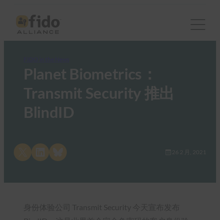
FIDO in the News
Planet Biometrics：
Transmit Security 推出
BlindID
Share on X
Share on LinkedIn
Share on Bluesky
26 2 月, 2021
身份体验公司 Transmit Security 今天宣布发布