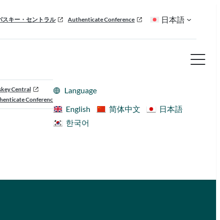
日本語
パスキー・セントラル
Authenticate Conference
skey Central
Language
henticate Conference
English
简体中文
日本語
한국어