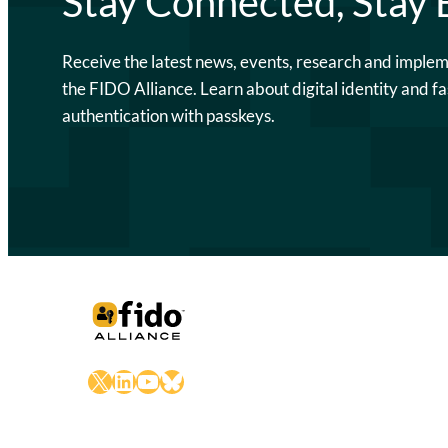
Stay Connected, Stay
Receive the latest news, events, research and imple
the FIDO Alliance. Learn about digital identity and fa
authentication with passkeys.
X
LinkedIn
YouTube
Bluesky