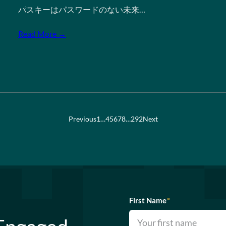
パスキーはパスワードのない未来…
Read More →
Previous
1
…
4
5
6
7
8
…
292
Next
First Name
*