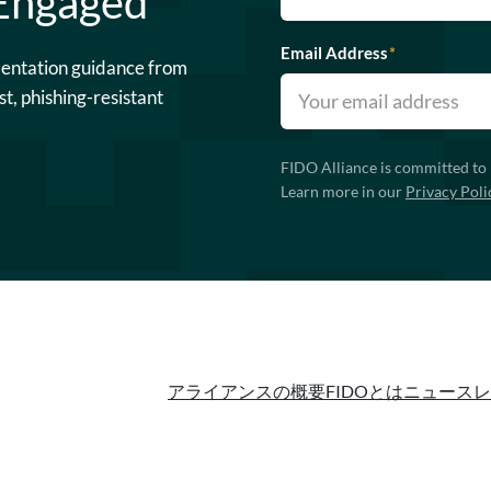
 Engaged
Email Address
*
mentation guidance from
st, phishing-resistant
FIDO Alliance is committed to 
Learn more in our
Privacy Poli
アライアンスの概要
FIDOとは
ニュースレ