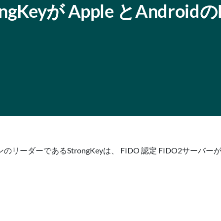
trongKeyが Apple とAndroid
であるStrongKeyは、 FIDO 認定 FIDO2サーバーがPC