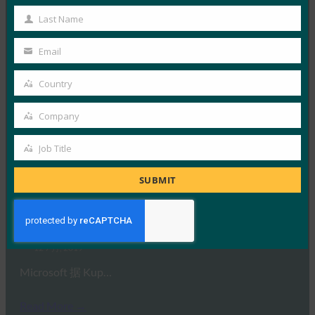
Name
自《通用数据保护条例》（GDP…
Last Name
Last
Name
Email
Read More →
Your
PC World：在线安全游戏：如何在对抗对手时处于
email
Country
Country
领先地位
FIDO in the News
Company
Company
17 7 月, 2019
Job Title
据 PC World 报道，组…
Job
Title
SUBMIT
Read More →
Kuppingercole：大众的无密码
FIDO in the News
12 7 月, 2019
Microsoft 据 Kup…
Read More →