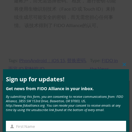
建帐户，而无需选择密码。 相反， 通行密钥 功能
将使用生物识别技术（Face ID 或 Touch ID）来持
续生成尽可能安全的密钥，而无需您担心任何事
情。 该技术得到了 FIDO Alliance的认可。
Tags:
PhonAndroid：iOS 15
, 
替换密码
, 
Type:
FIDO in
面容 ID 和触控 ID
the News
Clos
this
mod
Sign up for updates!
Get news from FIDO Alliance in your inbox.
By submitting this form, you are consenting to receive communications from: FIDO
MORE
FIDO IN THE NEWS
Alliance, 3855 SW 153rd Drive, Beaverton, OR 97003, US,
http://www.fidoalliance.org. You can revoke your consent to receive emails at any
time by using the unsubscribe link found at the bottom of every email.
InfoSecurity 杂志：GDPR 时代的身份验证
FIDO in the News
First Name
First
19 7 月, 2019