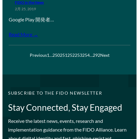
FIDO in the News
2月 25, 2019
Google Play 開発者…
Read More →
Previous
1
…
250
251
252
253
254
…
292
Next
SUBSCRIBE TO THE FIDO NEWSLETTER
Stay Connected, Stay Engaged
Receive the latest news, events, research and
implementation guidance from the FIDO Alliance. Learn
about digital identity and fast, phishing-resistant