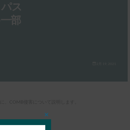
とパス
の一部
2月 19, 2021
に、COMB侵害について説明します。
Close
this
module