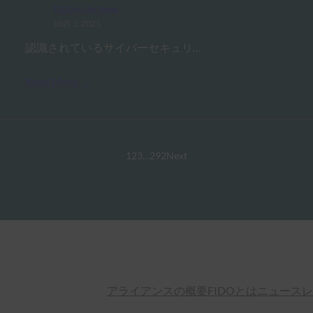
FIDO in the News
10月 3, 2025
認識されているサイバーセキュリ…
Read More →
1
2
3
…
292
Next
アライアンスの概要
FIDOとは
ニュースレ