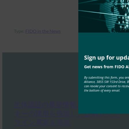
Type:
FIDO in the News
Sign up for upd
Get news from FIDO Al
By submitting this form, you ar
Alliance, 3855 SW 153rd Drive, 
can revoke your consent to recei
the bottom of every email.
生体認証の最新情報:ドイツがパス
キーの採用を推進し、技術ガイド
ライン草案を発表