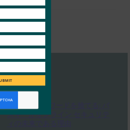
UBMIT
PC Mag: パスワードを捨てる: パ
スキーがオンライン セキュリテ
ィの未来である理由