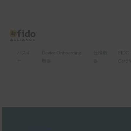
パスキ
Device Onboarding
仕様概
FIDO
ー
概要
要
Certif
FIDO in the News