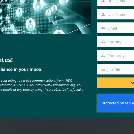
First Name
First
Name
Last Name
Last
Name
Email
Your
email
Country
Country
Company
ates!
Company
liance in your inbox.
Job Title
Job
e consenting to receive communications from: FIDO
Title
MORE
FIDO IN THE NEWS
S
Beaverton, OR 97003, US, http://www.fidoalliance.org. You
ve emails at any time by using the unsubscribe link found at
生体認証の最新情報:Yubicoは、世
界的な調査でパスキーの認識がま
だ不足していることを発見