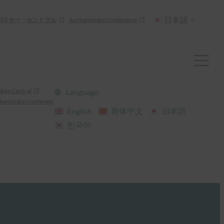
日本語
パスキー・セントラル
Authenticate Conference
skey Central
Language
henticate Conference
English
简体中文
日本語
한국어