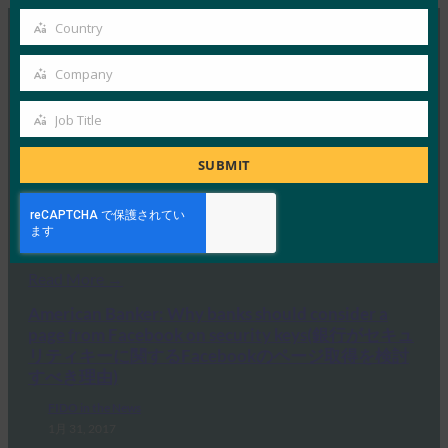
email
Country
Country
MORE
FIDO IN THE NEWS
Company
Company
Job Title
Ars Technica:Facebookアカウントの乗っ取りを防
Job
ぐためのより良い方法ができました
Title
SUBMIT
FIDO in the News
1月 31, 2017
Facebookは、 Goog…
Read More →
American Banker: Why banks should consider a
page from Facebook on security keys(銀行がセキュ
リティキーに関するFacebookのページ取得を検討
すべき理由)
FIDO in the News
1月 31, 2017