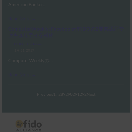
American Banker…
Read More →
ComputerWeekly: FacebookがFIDOの2要素認証で
セキュリティを強化
FIDO in the News
1月 31, 2017
ComputerWeeklyの…
Read More →
Previous
1
…
289
290
291
292
Next