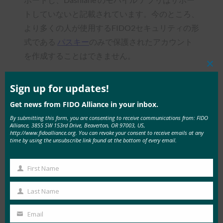
トしていないと記載されています。今のところ、
より多くの人が使用するFIDO2セキュリティの形
式である
パスキー
のみで保護されたアカウント
を作成することはできません。
Clos
このページには、これが初期の演習であるという
this
mod
Sign up for updates!
警告も強調されています。「
重要:
早期アクセス
Get news from FIDO Alliance in your inbox.
プログラムの一部として作成されたアカウント
By submitting this form, you are consenting to receive communications from: FIDO
は、テストのみを目的としています。プライマリ
Alliance, 3855 SW 153rd Drive, Beaverton, OR 97003, US,
のDashlaneアカウントを使用して、データを保
http://www.fidoalliance.org. You can revoke your consent to receive emails at any
time by using the unsubscribe link found at the bottom of every email.
存および管理することをお勧めします。」
First Name
First
Name
Last Name
Last
Type:
FIDO in the News
Name
Email
Your