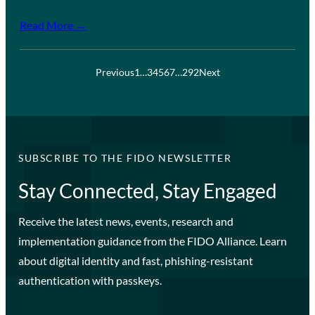
Read More →
Previous
1
…
3
4
5
6
7
…
292
Next
SUBSCRIBE TO THE FIDO NEWSLETTER
Stay Connected, Stay Engaged
Receive the latest news, events, research and
implementation guidance from the FIDO Alliance. Learn
about digital identity and fast, phishing-resistant
authentication with passkeys.