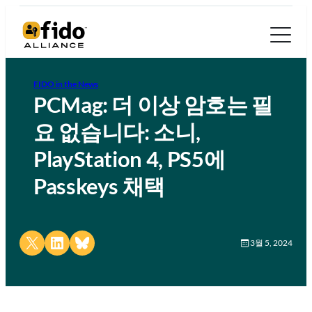
FIDO in the News
PCMag: 더 이상 암호는 필
요 없습니다: 소니,
PlayStation 4, PS5에
Passkeys 채택
Share on X
Share on LinkedIn
Share on Bluesky
3월 5, 2024