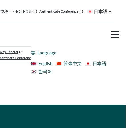
日本語
パスキー・セントラル
Authenticate Conference
skey Central
Language
henticate Conference
English
简体中文
日本語
한국어