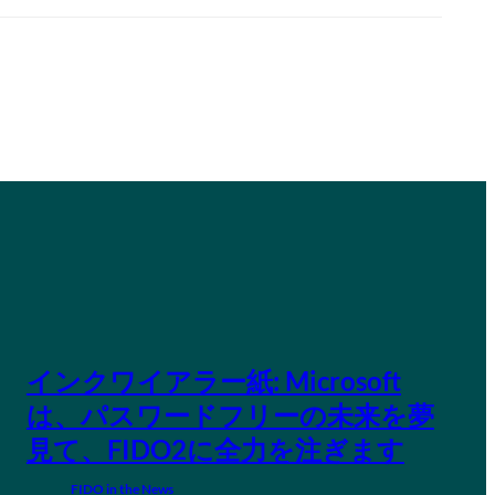
インクワイアラー紙: Microsoft
は、パスワードフリーの未来を夢
見て、FIDO2に全力を注ぎます
FIDO in the News