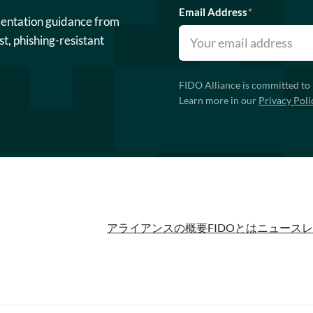
Email Address
*
mentation guidance from
st, phishing-resistant
FIDO Alliance is committed to 
Learn more in our
Privacy Poli
アライアンスの概要
FIDOとは
ニュースレ