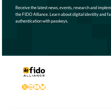
Receive the latest news, events, research and imple
the FIDO Alliance. Learn about digital identity and fa
authentication with passkeys.
X
LinkedIn
YouTube
Bluesky