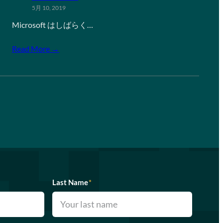
5月 10, 2019
Microsoft はしばらく…
Read More →
Last Name
*