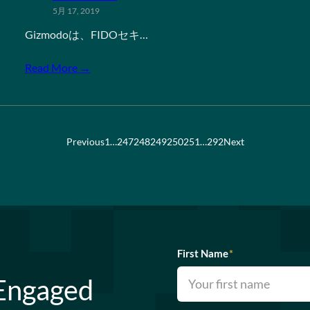
5月 17, 2019
Gizmodoは、FIDOセキ…
Read More →
Previous
1
…
247
248
249
250
251
…
292
Next
First Name
*
 Engaged