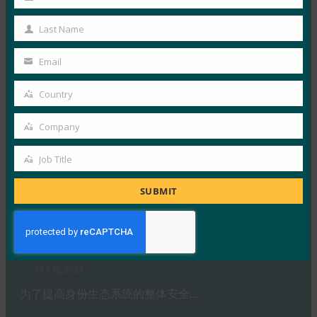
First
FIDO in the News
Name
Last Name
4 9 月, 2025
Last
通行密钥比密码更安全，因为它们…
Name
Email
Your
Read More →
email
Country
Country
连线：通行密钥的工作原理以及如何使用它们
Company
Company
FIDO in the News
3 9 月, 2025
Job Title
Job
通行密钥希望创造一个无密码的未…
Title
SUBMIT
Read More →
暗读：NIST 数字身份指南随着威胁形势而演变
FIDO in the News
15 8 月, 2025
为了提高身份生态系统的整体安全…