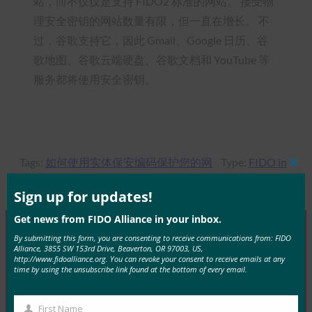
站，而不仅仅是支持 FIDO2 标准的网站。 接受物
理安全密钥的网站数量有限，但一直在增长。 不
过，谷歌支持它，因此 Gmail、Google 日历、谷
歌地图、谷歌云端硬盘、谷歌文档和 YouTube 等
服务都将使用安全密钥。
Tags:
如何使用实体保安编码保护您的网
Type:
FIDO in
Clos
上账户
, 
尤比基
, 
英国
, 
谷歌
the News
this
mod
Sign up for updates!
Get news from FIDO Alliance in your inbox.
By submitting this form, you are consenting to receive communications from: FIDO
Alliance, 3855 SW 153rd Drive, Beaverton, OR 97003, US,
MORE
FIDO IN THE NEWS
http://www.fidoalliance.org. You can revoke your consent to receive emails at any
time by using the unsubscribe link found at the bottom of every email.
PC Mag：丢失您的设备，丢失您的帐户？如果您备
份了通行密钥，则不会
First Name