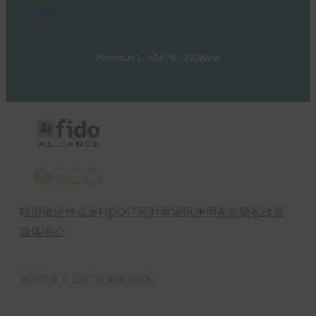
Read More →
Previous
1
…
4
5
6
7
8
…
292
Next
X
LinkedIn
YouTube
Bluesky
联盟概述
什么是FIDO
订阅时事通讯
使用条款
隐私政策
媒体中心
版权所有 © 2025 保留所有权利