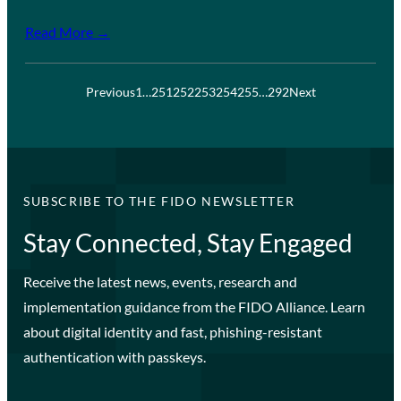
Read More →
Previous
1
…
251
252
253
254
255
…
292
Next
SUBSCRIBE TO THE FIDO NEWSLETTER
Stay Connected, Stay Engaged
Receive the latest news, events, research and
implementation guidance from the FIDO Alliance. Learn
about digital identity and fast, phishing-resistant
authentication with passkeys.