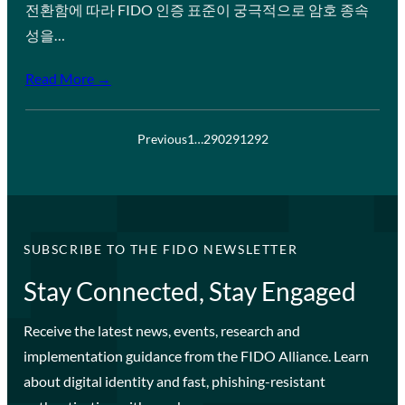
전환함에 따라 FIDO 인증 표준이 궁극적으로 암호 종속
성을…
Read More →
Previous
1
…
290
291
292
SUBSCRIBE TO THE FIDO NEWSLETTER
Stay Connected, Stay Engaged
Receive the latest news, events, research and
implementation guidance from the FIDO Alliance. Learn
about digital identity and fast, phishing-resistant