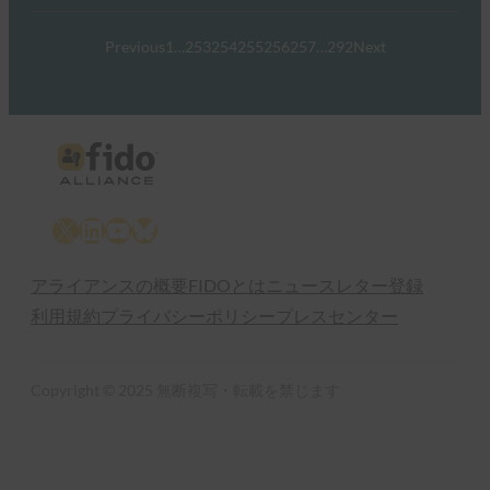
Previous
1
…
253
254
255
256
257
…
292
Next
X
LinkedIn
YouTube
Bluesky
アライアンスの概要
FIDOとは
ニュースレター登録
利用規約
プライバシーポリシー
プレスセンター
Copyright © 2025 無断複写・転載を禁じます