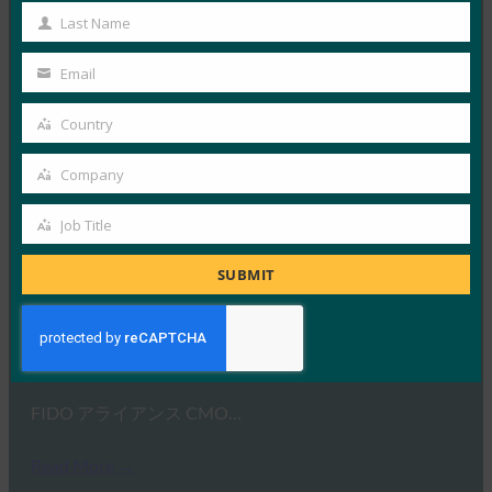
Name
Last Name
Last
Read More →
Name
Email
ITU:今こそパスワードをなくす:デジタル金融サー
Your
ビスの次世代認証に関する新しいレポート
email
Country
Country
FIDO in the News
1月 29, 2019
Company
Company
ITUの報告によると、FIDO…
Job Title
Job
Read More →
Title
SUBMIT
ComputerWeekly:データ保護の実践は依然として
不十分、調査が示す
FIDO in the News
1月 28, 2019
FIDO アライアンス CMO…
Read More →