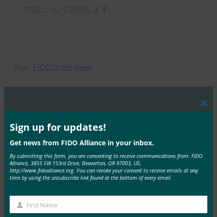
方法について説明します。
Type:
FIDO in the News
Clos
MORE
FIDO IN THE NEWS
this
mod
Sign up for updates!
ComputerWeekly: New stolen credentials cache
Get news from FIDO Alliance in your inbox.
puts spotlight on authentication (盗まれた新しい
By submitting this form, you are consenting to receive communications from: FIDO
資格情報キャッシュが認証にスポットライトを当て
Alliance, 3855 SW 153rd Drive, Beaverton, OR 97003, US,
http://www.fidoalliance.org. You can revoke your consent to receive emails at any
る)
time by using the unsubscribe link found at the bottom of every email.
FIDO in the News
2月 1, 2019
First Name
First
このComputerWeekl…