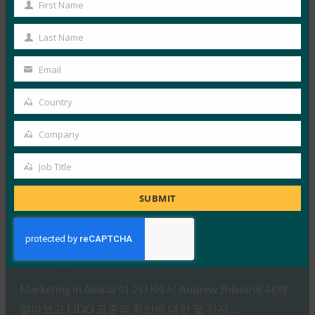
저 버전인 Safari 14를 사용하면 Face…
First Name
First
Name
Read More →
Last Name
Last
CNET: Safari 14를 사용하면 얼굴이나 손가락으로 웹
Name
Email
사이트에 로그인할 수 있습니다.
Your
email
FIDO in the News
Country
Country
6월 25, 2020
Company
iOS 14, MacOS Big Sur 및 iPadOS 14에서 Safari를 사용하
Company
면 Apple의 Face ID 및 Touch…
Job Title
Job
Read More →
Title
SUBMIT
아시아 마케팅: FIDO Alliance 전무 이사 Andrew
Shikiar 알아보기
FIDO in the News
5월 1, 2020
Marketing in Asia의 이 기사에서 Andrew Shikiar에 대해
알아보고 FIDO 표준의 확산에 대한 몇 가지…