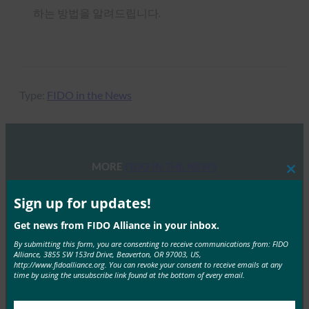
하는 방법을 알려드립니다.
Type:
FIDO in the News
MORE
FIDO IN THE NEWS
Clos
this
mod
Sign up for updates!
더 버지(The Verge): 사파리(Safari), 올해 하반기 페이
스 아이디(Face ID)와 터치 아이디(Touch ID)를 통한
Get news from FIDO Alliance in your inbox.
암호 없는 로그인 지원 예정
By submitting this form, you are consenting to receive communications from: FIDO
FIDO in the News
Alliance, 3855 SW 153rd Drive, Beaverton, OR 97003, US,
http://www.fidoalliance.org. You can revoke your consent to receive emails at any
6월 25, 2020
time by using the unsubscribe link found at the bottom of every email.
iOS 14 및 macOS Big Sur와 함께 제공되는 Apple 브라우