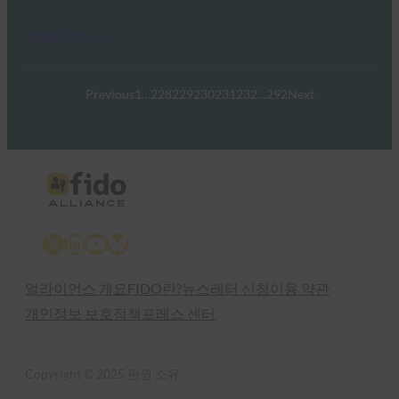
Read More →
Previous
1
…
228
229
230
231
232
…
292
Next
X
LinkedIn
YouTube
Bluesky
얼라이언스 개요
FIDO란?
뉴스레터 신청
이용 약관
개인정보 보호정책
프레스 센터
Copyright © 2025 판권 소유