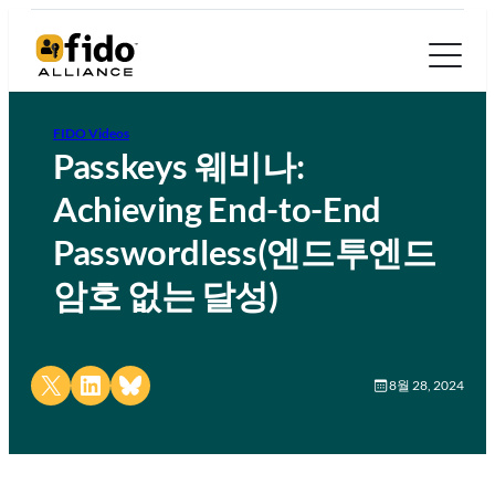
FIDO Videos
Passkeys 웨비나:
Achieving End-to-End
Passwordless(엔드투엔드
암호 없는 달성)
Share on X
Share on LinkedIn
Share on Bluesky
8월 28, 2024