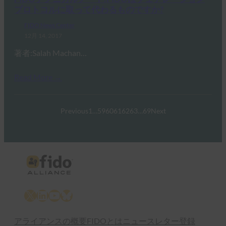
プロトコルに取って代わるものですか?
FIDO News Center
12月 14, 2017
著者:Salah Machan…
Read More →
Previous
1
…
59
60
61
62
63
…
69
Next
X
LinkedIn
YouTube
Bluesky
アライアンスの概要
FIDOとは
ニュースレター登録