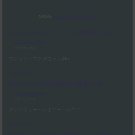
MORE
FIDO NEWS CENTER
AmazonがFIDOアライアンスの理事会に参加
FIDO News Center
1月 23, 2018
ブレット・マクダウェル(Bre…
Read More →
日本でもFIDO認証の商業化の機運が加速
FIDO News Center
1月 11, 2018
アンドリュー・シキアー・シニア…
Read More →
FIDOテクニカルノート:FIDOはフェデレーション