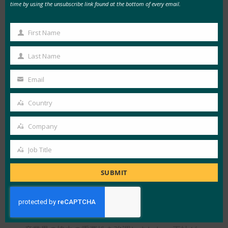
time by using the unsubscribe link found at the bottom of every email.
するユーザーフレンドリーな認証アプリに感銘を
受けました。
First Name
First
Name
Last Name
Last
Name
Email
Your
email
Country
Country
Company
Company
Job Title
Job
Title
SUBMIT
イベントから学んだこと:
コラボレーションが鍵:
このイベントは、学界と