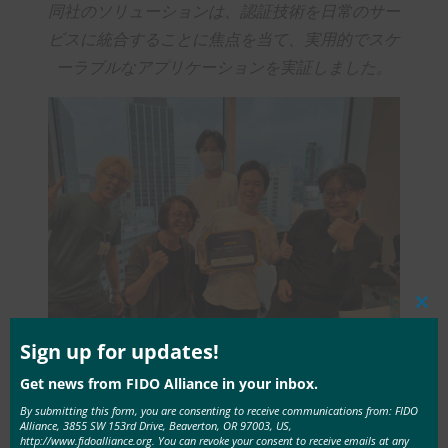
同社のソリューションは、認証技術を日常のサー
ビスに統合することに焦点を当て、実用的でスケ
ーラブルなアプリケーションを実証しました。
Clos
this
mod
Sign up for updates!
Get news from FIDO Alliance in your inbox.
Googleアワード:チームヌーラボ(ヌーラボ)
By submitting this form, you are consenting to receive communications from: FIDO
チームは、複数のセキュリティ機能を組み合わせ
Alliance, 3855 SW 153rd Drive, Beaverton, OR 97003, US,
http://www.fidoalliance.org. You can revoke your consent to receive emails at any
てシームレスなユーザーエクスペリエンスを提供