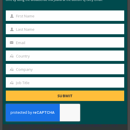
米Gizmodo:ハッカーの乗っ取りからアカウントを
First Name
First
守るための最良の方法はこちら
Name
FIDO in the News
Last Name
Last
5月 17, 2019
Name
Email
Gizmodoは、FIDOセキ…
Your
email
Country
Read More →
Country
インクワイアラー紙: Microsoft は、パスワードフ
Company
Company
リーの未来を夢見て、FIDO2に全力を注ぎます
Job Title
FIDO in the News
Job
5月 10, 2019
Title
SUBMIT
Microsoft はしばらく…
Read More →
The Next Web: Windows Hello FIDO2 認定でパス