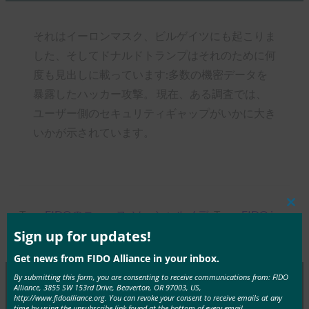
それはイーロンマスク、ビルゲイツにも起こりま
した、そしてドナルドトランプはそれのために何
度も見出しに載っています:多数の機密データを
暴露したハッカー攻撃。 現在、ある調査では、
ユーザー側のセキュリティギャップがいかに大き
いかが示されています。
Clos
Tags:
FIDOのニュース
, 
ソーシャルメデ
Type:
FIDO in
this
mod
Sign up for updates!
ィアハッカードイツ
the News
Get news from FIDO Alliance in your inbox.
By submitting this form, you are consenting to receive communications from: FIDO
Alliance, 3855 SW 153rd Drive, Beaverton, OR 97003, US,
http://www.fidoalliance.org. You can revoke your consent to receive emails at any
MORE
FIDO IN THE NEWS
time by using the unsubscribe link found at the bottom of every email.