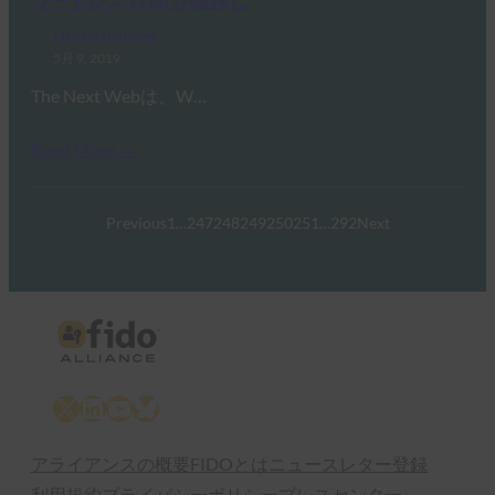
ワードレス Web が後押し
FIDO in the News
5月 9, 2019
The Next Webは、W…
Read More →
Previous
1
…
247
248
249
250
251
…
292
Next
X
LinkedIn
YouTube
Bluesky
アライアンスの概要
FIDOとは
ニュースレター登録
利用規約
プライバシーポリシー
プレスセンター