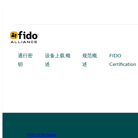
通行密
设备上载 概
规范概
FIDO
钥
述
述
Certification
FIDO in the News