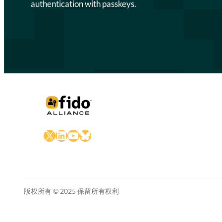
authentication with passkeys.
X
LinkedIn
YouTube
Bluesky
版权所有 © 2025 保留所有权利