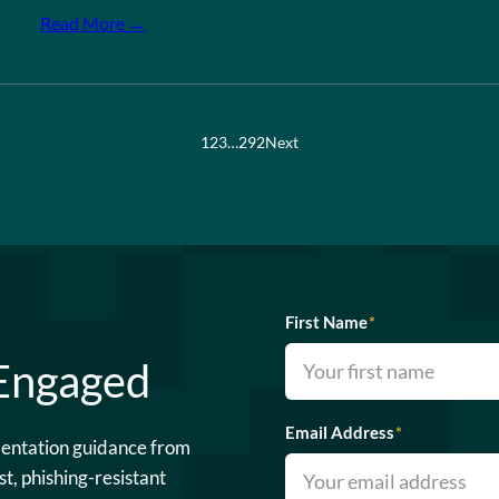
Read More →
1
2
3
…
292
Next
First Name
*
 Engaged
Email Address
*
mentation guidance from
st, phishing-resistant