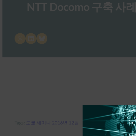
NTT Docomo 구축 사
Share on X
Share on LinkedIn
Share on Bluesky
Tags:
도쿄 세미나 2016년 12월