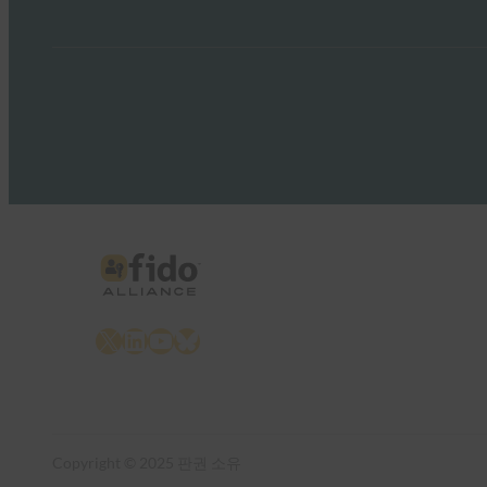
X
LinkedIn
YouTube
Bluesky
Copyright © 2025 판권 소유