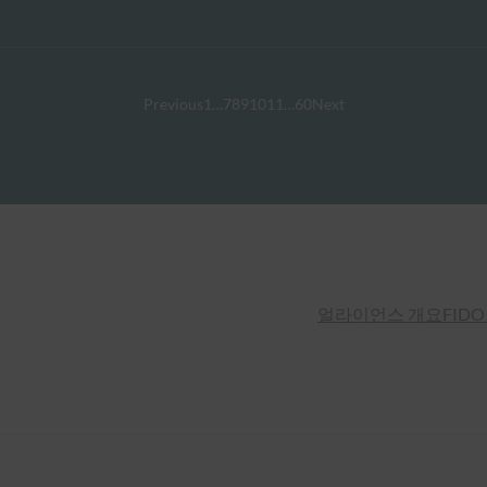
Previous
1
…
7
8
9
10
11
…
60
Next
얼라이언스 개요
FIDO