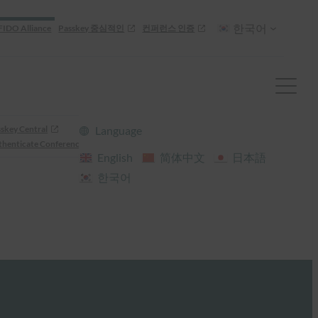
한국어
FIDO Alliance
Passkey 중심적인
컨퍼런스 인증
skey Central
Language
henticate Conference
English
简体中文
日本語
한국어