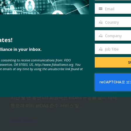
Name
Email
Your
email
Country
Country
Company
MORE
FIDO PRESENTATIONS
ates!
Company
liance in your inbox.
Job Title
Job
웨비나: FIDO & eIDAS: EU에서 안
e consenting to receive communications from: FIDO
Title
S
Beaverton, OR 97003, US, http://www.fidoalliance.org. You
전하고 원활한 전자 서비스 제공
ve emails at any time by using the unsubscribe link found at
FIDO Presentations
5월 29, 2020
지난 몇 년 동안 EU 회원국은 eIDAS 규정을 널리 채택
했으며 여러 eIDAS 준수 서비스 및…
Read More →