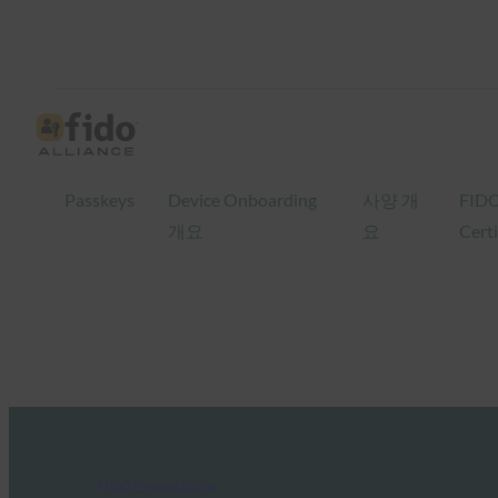
Passkeys
Device Onboarding
사양 개
FID
개요
요
Certi
FIDO Presentations