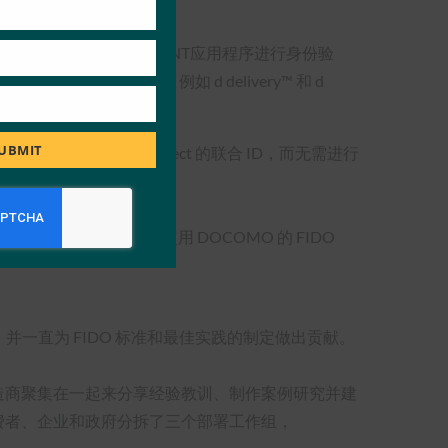
OCOMO d ACCOUNT应用程序进行身份验
™，以及购物网站，例如 d delivery™ 和 d
UBMIT
使用 OpenID Connect 的联合 ID，而无需进行
，日本大型银行瑞穗银行使用 DOCOMO 的 FIDO
会董事，并一直为 FIDO 标准和最佳实践的制定做出贡献。
备制造商聚集在一起来分享经验教训、制作案例研究并建
为消费者、企业和政府分拆了三个部署工作组，