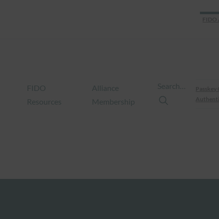
FIDO 
Search…
FIDO
Alliance
Passkey 
Authenti
Resources
Membership