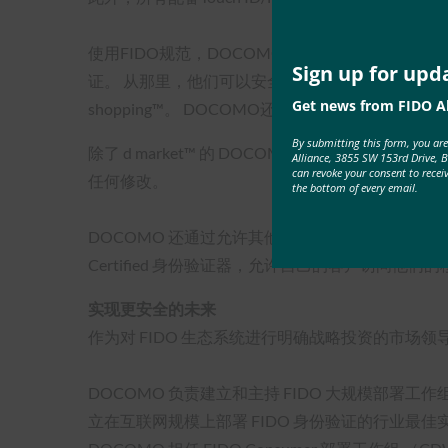
使用FIDO规范，DOCOMO使客户能够使用指纹或
Sign up for upd
证。 从那里，他们可以安全地访问 DOCOMO 帐户详细信
Get news from FIDO Al
shopping™。 DOCOMO还取代了运营商计
By submitting this form, you ar
除了 d market™ 的 DOCOMO 品牌服务外，各
Alliance, 3855 SW 153rd Drive, 
can revoke your consent to recei
任何修改。
the bottom of every email.
DOCOMO 还通过允许其他依赖方使用其 FIDO Ce
Certified 身份验证器，允许自己的客户访问他
实现更安全的未来
作为对 FIDO 生态系统进行明确战略投资的市场领导者，
DOCOMO 负责建立和主持 FIDO 大规模部
立在互联网规模上部署 FIDO 身份验证的行业最