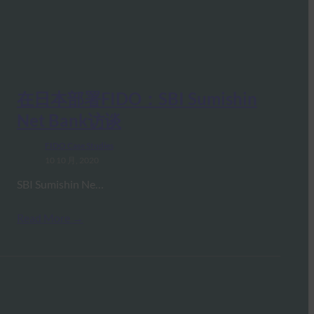
在日本部署FIDO：SBI Sumishin
Net Bank访谈
FIDO Case Studies
10 10 月, 2020
SBI Sumishin Ne…
Read More →