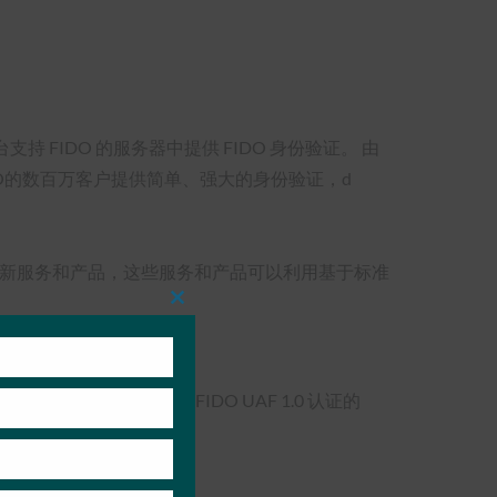
支持 FIDO 的服务器中提供 FIDO 身份验证。 由
MO的数百万客户提供简单、强大的身份验证，d
新的新服务和产品，这些服务和产品可以利用基于标准
Close
this
module
O 已出货 36 台 FIDO UAF 1.0 认证的