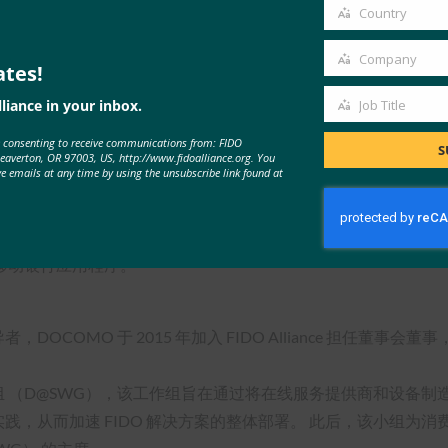
email
Country
Country
虹膜生物识别技术（而不是密码）安全地使用包含FIDO身份验证的D
Company
ates!
Company
息、账单和服务，包括移动游戏和音乐平台 d game™ 和 d music
liance in your inbox.
Job Title
费密码认证，允许客户通过设备内置的生物识别技术批准他们的付款。
Job
e consenting to receive communications from: FIDO
Title
S
种合作伙伴服务还可以通过运营商计费支付来利用 FIDO 身份验证，并作为
Beaverton, OR 97003, US, http://www.fidoalliance.org. You
ve emails at any time by using the unsubscribe link found at
rtified 设备上生物识别技术来大规模提供 FIDO 身份验证。例如
们的移动银行应用程序。
DOCOMO 于 2015 年加入 FIDO Alliance 担任董事
署工作组 （D@SWG），该工作组旨在通过将在线服务提供商和设
佳实践，从而加速 FIDO 解决方案的整体部署。 此后，该小组