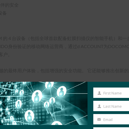
伙伴的安全
设备
个 OEM 的 4 台设备（包括全球首款配备虹膜扫描仪的智能手机）和一台
IDO身份验证的移动网络运营商，通过d ACCOUNT为DOCO
国客户。
供卓越的最终用户体验，包括增强的安全功能。 它还能够推出创
应用
First Name
First
FIDO的d ACCOUNT认证兼容的Android设备。 其中，DOCOM
Name
Last Name
Last
1 应用程序，以利用 Android 的内置 FIDO 功能。
Name
Email
Your
用于d ACCOUNT认证。