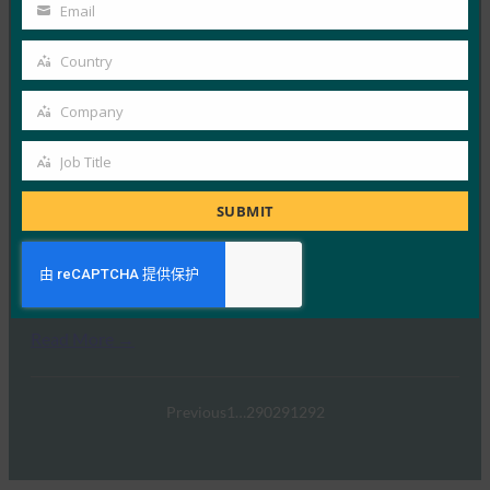
Name
Email
FIDO in the News
Your
5 1 月, 2017
email
Country
Country
在 FIDO 的这一专题中，I…
Company
Company
Read More →
Job Title
TechTarget：FIDO身份验证标准可以发出密码传递
Job
的信号
Title
SUBMIT
FIDO in the News
5 1 月, 2017
TechTarget 报告了随…
Read More →
Previous
1
…
290
291
292