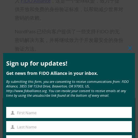
入
FIDO Alliance
，这是一个全球联盟，致力于提
供开放和免费的身份验证标准，以帮助减少世界对
密码的依赖。
NordPass 已经向客户提供了一些支持 FIDO 的无
密码解决方案，并将继续致力于开发最安全的身份
验证方法。
Clos
this
mod
Sign up for updates!
Get news from FIDO Alliance in your inbox.
By submitting this form, you are consenting to receive communications from: FIDO
Type:
FIDO in the News
Alliance, 3855 SW 153rd Drive, Beaverton, OR 97003, US,
http://www.fidoalliance.org. You can revoke your consent to receive emails at any
time by using the unsubscribe link found at the bottom of every email.
First Name
First
MORE
FIDO IN THE NEWS
Name
Last Name
Last
InfoWorld：更好的身份验证：Go get ’em， FIDO