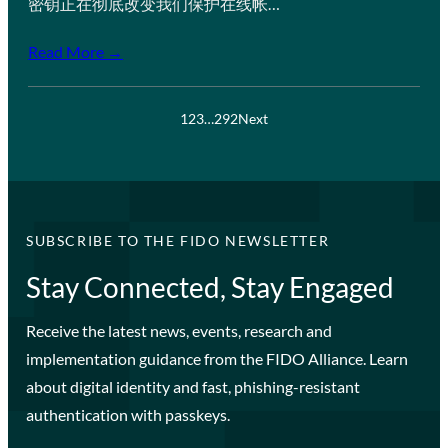
密钥正在彻底改变我们保护在线帐…
Read More →
1
2
3
…
292
Next
SUBSCRIBE TO THE FIDO NEWSLETTER
Stay Connected, Stay Engaged
Receive the latest news, events, research and
implementation guidance from the FIDO Alliance. Learn
about digital identity and fast, phishing-resistant
authentication with passkeys.