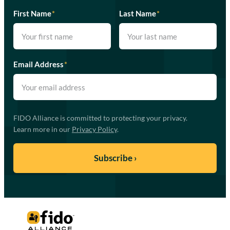
First Name
*
Last Name
*
Email Address
*
FIDO Alliance is committed to protecting your privacy.
Learn more in our
Privacy Policy
.