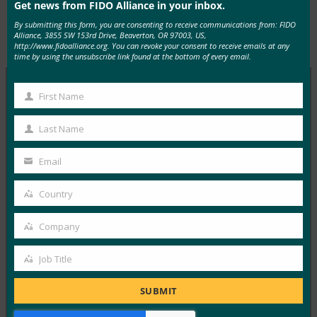
Get news from FIDO Alliance in your inbox.
By submitting this form, you are consenting to receive communications from: FIDO
Alliance, 3855 SW 153rd Drive, Beaverton, OR 97003, US,
Type:
FIDO in the News
http://www.fidoalliance.org. You can revoke your consent to receive emails at any
time by using the unsubscribe link found at the bottom of every email.
First Name
First
MORE
FIDO IN THE NEWS
Name
Last Name
Last
生体認証の最新情報:ドイツがパスキーの採用を推
Name
Email
進し、技術ガイドライン草案を発表
Your
FIDO in the News
email
Country
Country
10月 3, 2025
ドイツ連邦情報セキュリティ局 …
Company
Company
Read More →
Job Title
Job
生体認証の最新情報:Yubicoは、世界的な調査でパ
Title
SUBMIT
スキーの認識がまだ不足していることを発見