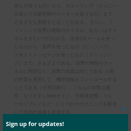
個人を狙うもの）から、ホエーリング（さらに一
歩進んで上級幹部やリーダーを狙うもの）まで、
さまざまな形態をとることがある。 さらに、フ
ィッシング攻撃は複数のチャネル、あるいはチャ
ネルをまたいで行われる。従来のEメールを使っ
たものから、音声を使ったもの（ビッシング）、
テキストメッセージを使ったもの（スミッシン
グ）まで、さまざまである。 攻撃の種類やチャ
ネルに関係なく、攻撃の意図は同じである-人間
の性質を悪用して、機密情報をコントロールする
ことである
（引用文献1）
。これらの攻撃は通
常、なりすましWebサイト、中間者攻撃、リレ
ーやリプレイなど、いくつかのテクニックを駆使
して目的の成果を達成する。
Clos
this
mod
Sign up for updates!