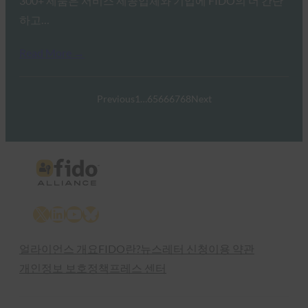
300+ 제품은 서비스 제공업체와 기업에 FIDO의 더 간단
하고…
Read More →
Previous
1
…
65
66
67
68
Next
X
LinkedIn
YouTube
Bluesky
얼라이언스 개요
FIDO란?
뉴스레터 신청
이용 약관
개인정보 보호정책
프레스 센터