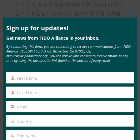
이 기업 및 정부 시장을 벗어나 주류 소비자 가전 시
장으로 확장됨에 따라 우리 업계의 중요한 격차를
Clos
this
메우고 있습니다. “우리는 이 프로그램에 따라 생체
mod
Sign up for updates!
인식 인증 평가를 수행하는 최초의 공인 실험실이
Get news from FIDO Alliance in your inbox.
된 것을 매우 기쁘게 생각합니다.”
By submitting this form, you are consenting to receive communications from: FIDO
Alliance, 3855 SW 153rd Drive, Beaverton, OR 97003, US,
FIDO 생체 인식 인증 프로그램 세부 정보
http://www.fidoalliance.org. You can revoke your consent to receive emails at any
time by using the unsubscribe link found at the bottom of every email.
생체 인식 구성 요소 인증 프로그램은 모든 생체 인
식 인증자 하위 구성 요소에 열려 있습니다. 인증을
First Name
First
획득한 벤더는 생체 인식 하위 구성 요소 인증서를
Name
Last Name
받아 FIDO 얼라이언스 및 공인 연구소에서 관리하
Last
는 잘 정의된 테스트를 통과했음을 증명할 수 있습
Name
Email
Your
니다. 프로그램 참여에 관심이 있는 생체 인식 기술
email
공급업체는
Country
Country
https://fidoalliance.org/certification/biometric-
Company
component-certification/
Company