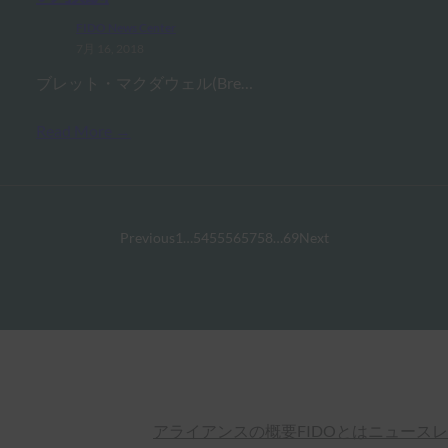
FIDO News Center
7月 16, 2018
ブレット・マクダウェル(Bre…
Read More →
Previous
1
…
54
55
56
57
58
…
69
Next
アライアンスの概要
FIDOとは
ニュースレ