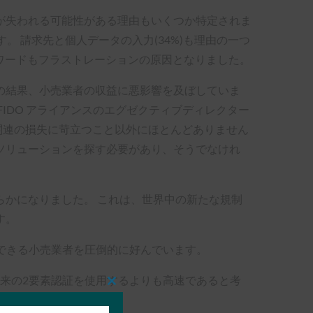
が失われる可能性がある理由もいくつか特定されま
 請求先と個人データの入力(34%)も理由の一つ
ワードもフラストレーションの原因となりました。
の結果、小売業者の収益に悪影響を及ぼしていま
IDO アライアンスのエグゼクティブディレクター
ード関連の損失に苛立つこと以外にほとんどありません
ソリューションを探す必要があり、そうでなけれ
かになりました。 これは、世界中の新たな規制
す。
にできる小売業者を圧倒的に好んでいます。
従来の2要素認証を使用するよりも高速であると考
Close
this
module