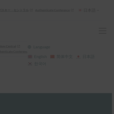
日本語
パスキー・セントラル
Authenticate Conference
skey Central
Language
henticate Conference
English
简体中文
日本語
한국어