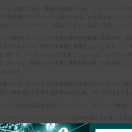
ウントを開設できない要因が複数あるため、リピートビジネス
が小売業者のデータベースに保存されることを望まないことです。
ければならないとアカウント開設ができなくなると回答し、パス
くの一般的なオンライン小売業の慣行が消費者に拒否され、そ
るだけスムーズに期待する体験に摩擦をもたらします」と、 F
。 「歴史的に見ても、マーチャントができることといえば、パスワ
は、オンライン取引から不必要な摩擦を取り除くための新しい
になります。」
代替として、デバイス上の生体認証が採用されていることも明ら
強力な顧客認証を実装する必要があるため、特に当てはまりま
のデバイス上の生体認証を使用してログインし、取引をより簡単
パスワードとワンタイムパスワード(OTP)の両方を必要とする
ます。