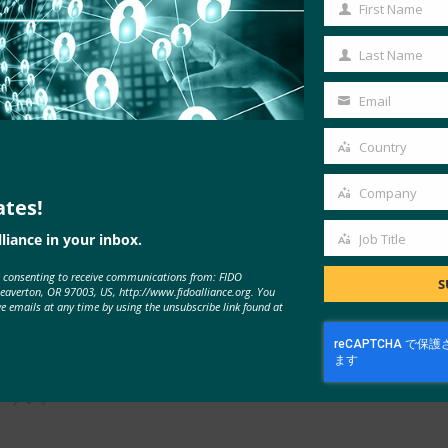
First Name
First
証を提供する小売業者は顧客体験をより重視していると考えて
Name
ています。 また、これらの小売業者を友人や家族に勧める可能
Last Name
Last
Name
上の生体認証を採用する可能性が圧倒的に高く、76%が使いやす
Email
Your
することを小売業者に勧めています。
email
Country
Country
とで、多くのニーズを満たす人が増えています」とShikiar氏
Company
をよりシンプルにする必要があります。幸いなことに、今日の
ates!
Company
されており、小売業者はこれらの機能を活用する義務がありま
liance in your inbox.
Job Title
Job
e consenting to receive communications from: FIDO
Title
S
Beaverton, OR 97003, US, http://www.fidoalliance.org. You
ve emails at any time by using the unsubscribe link found at
lliance.org
)は、強力な認証技術間の相互運用性の欠如に対処
2012年7月に設立されました。 FIDO アライアンスは、
、よりシンプルで強力な認証
の標準
により、認証の性質を変えて
やすい。