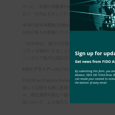
さらに、米国の消費者の60%は、オンデバイス認
おり、61%はセキュリティを重視していると考え
米国の若年消費者(18歳から24歳)は、デバイス
66%が友人や家族にデバイス上の生体認証を提供
「2020年は、購入の大部分をオンラインで行うこ
リティを犠牲にすることなく、消費者の購買体験
Sign up for upd
シンプルで強力な認証方法を提供する技術が搭載
Get news from FIDO Al
FIDO アライアンスについて
By submitting this form, you ar
Alliance, 3855 SW 153rd Drive, 
can revoke your consent to recei
FIDO(Fast IDentity Online)アライアンス(
www.fidoa
the bottom of every email.
成して記憶する際に直面する問題を解決するために、
ル、相互運用可能な一連のメカニズムを定義する
証において、より強力で、プライベートで、使い