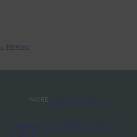
ス
, 
消費者調査
MORE
FIDO NEWS CENTER
Timehopデータ侵害から得た3つ
の教訓