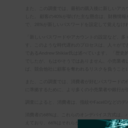
また、この調査では、最初の購入後に新しいアカ
した。 顧客の40%が挙げた主な懸念は、財務情報
で、28%が新しいパスワードを設定して覚えな
「新しいパスワードやアカウントの設定など、多
す。このような時代遅れのプロセスは、人々ができ
であるAndrew Shikiar氏は述べています
でしたが、もはやそうではありません。小売業者
ば、競合他社に顧客を奪われるリスクを負うこと
また、この調査では、消費者が好むパスワードの
に準拠するために、より多くの小売業者や銀行が
調査によると、消費者は、指紋やFaceIDなど
消費者の68%は、これらのオンデバイス方式は、
えており、66%はそれらが使いやすいと考えてい