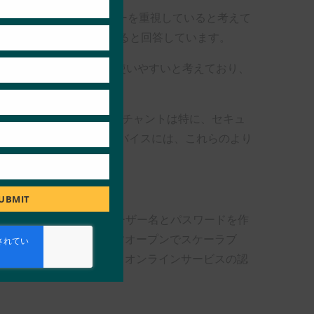
おり、58%はプライバシーを重視していると考えて
性が高く、60%がそうすると回答しています。
いと考えており、81%が使いやすいと考えており、
は付け加えました。 「マーチャントは特に、セキュ
ほとんどの消費者向けデバイスには、これらのより
す。」
UBMIT
し、ユーザーが複数のユーザー名とパスワードを作
パスワードへの依存を減らすオープンでスケーラブ
います。 FIDO認証は、オンラインサービスの認