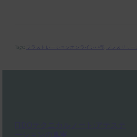
Tags:
フラストレーションオンライン小売
, 
プレスリリー
FIDOテクニカルノート:アテステ
ーションの真実