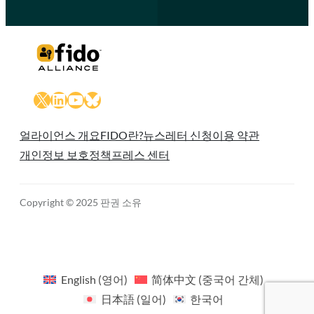
X
LinkedIn
YouTube
Bluesky
얼라이언스 개요
FIDO란?
뉴스레터 신청
이용 약관
개인정보 보호정책
프레스 센터
Copyright © 2025 판권 소유
English
(
영어
)
简体中文
(
중국어 간체
)
日本語
(
일어
)
한국어