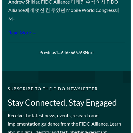
Andrew Shikiar, FIDO Alliance 마케팅 수석 이사 FIDO
Alliance에게 멋진 한 주였던 Mobile World Congress에
서…
Read More →
Previous
1
…
64
65
66
67
68
Next
SUBSCRIBE TO THE FIDO NEWSLETTER
Stay Connected, Stay Engaged
Receive the latest news, events, research and
implementation guidance from the FIDO Alliance. Learn
about digital identity and fast, phishing-resistant