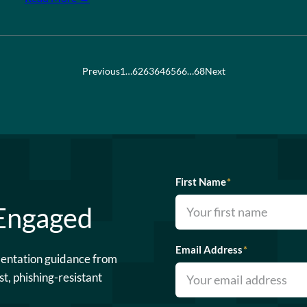
Previous
1
…
62
63
64
65
66
…
68
Next
First Name
*
 Engaged
Email Address
*
mentation guidance from
st, phishing-resistant