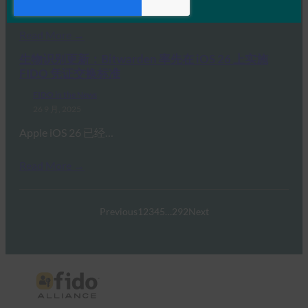
Apple 的钱包身份方法建立…
Read More →
生物识别更新：Bitwarden 率先在 iOS 26 上实施
FIDO 凭证交换标准
FIDO in the News
26 9 月, 2025
Apple iOS 26 已经…
Read More →
Previous
1
2
3
4
5
…
292
Next