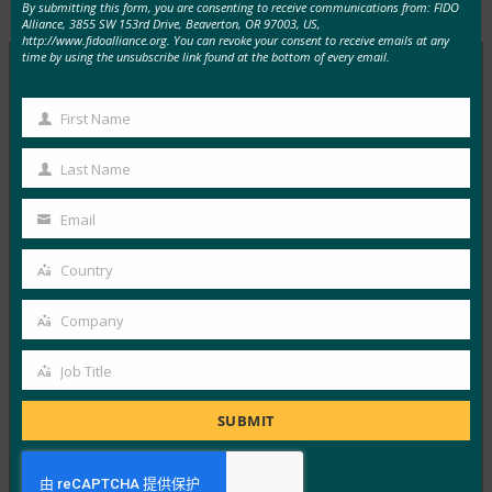
By submitting this form, you are consenting to receive communications from: FIDO
Alliance, 3855 SW 153rd Drive, Beaverton, OR 97003, US,
http://www.fidoalliance.org. You can revoke your consent to receive emails at any
time by using the unsubscribe link found at the bottom of every email.
MORE
FIDO IN THE NEWS
First Name
First
Name
TechGenyz：无密码的未来：生物识别技术和密钥如
Last Name
Last
何解锁真正的安全性
Name
Email
FIDO in the News
Your
26 9 月, 2025
email
Country
Country
虽然生物识别技术提供了便利，但…
Company
Company
Read More →
Job Title
福布斯：iPhone 的新相机？无论什么。iPhone 的新
Job
钱包？凉。
Title
SUBMIT
FIDO in the News
26 9 月, 2025