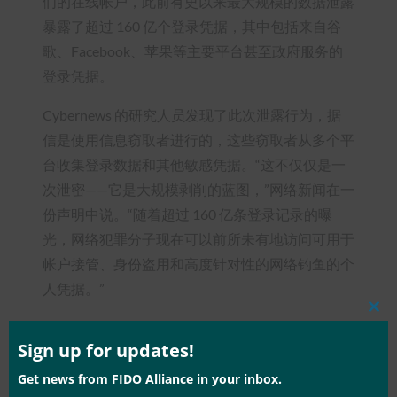
们的在线帐户，此前有史以来最大规模的数据泄露
暴露了超过 160 亿个登录凭据，其中包括来自谷
歌、Facebook、苹果等主要平台甚至政府服务的
登录凭据。
Cybernews 的研究人员发现了此次泄露行为，据
信是使用信息窃取者进行的，这些窃取者从多个平
台收集登录数据和其他敏感凭据。“这不仅仅是一
次泄密——它是大规模剥削的蓝图，”网络新闻在一
份声明中说。“随着超过 160 亿条登录记录的曝
光，网络犯罪分子现在可以前所未有地访问可用于
帐户接管、身份盗用和高度针对性的网络钓鱼的个
人凭据。”
Clos
this
mod
Sign up for updates!
Get news from FIDO Alliance in your inbox.
Type:
FIDO in the News