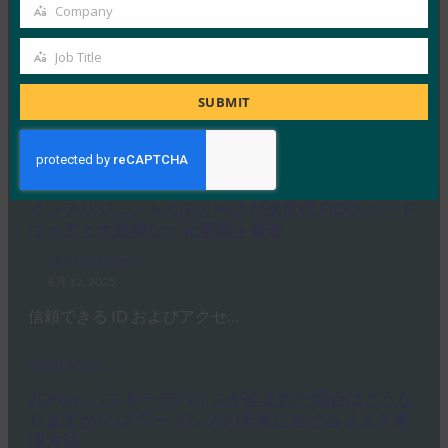
Company
ー: ローミング認証システムは両方の長所を生かし
Company
たものですか?
Job Title
Job
FIDO in the News
8月 12, 2025
Title
SUBMIT
好むと好まざるとにかかわらず、…
Read More →
インテリジェント CISO: HID が次世代 FIDO ハード
ウェアと大規模な一元管理を発表
FIDO in the News
8月 12, 2025
信頼できる ID およびアクセ…
Read More →
ZDNet: パスキー デバイスが盗まれた場合はどうな
りますか?パスワードレスの未来におけるリスク管
理方法