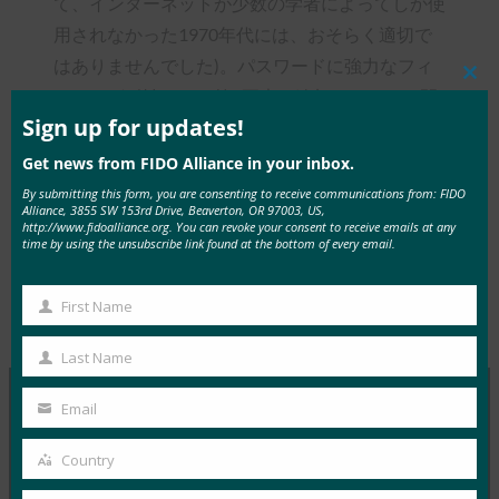
て、インターネットが少数の学者によってしか使
用されなかった1970年代には、おそらく適切で
はありませんでした)。パスワードに強力なフィ
Clos
ッシング耐性のある第2要素を追加することは間
this
mod
Sign up for updates!
違いなく役立ちますが、誰もがこれを行うわけで
はなく、すべてのタイプの多要素認証(MFA)が強
Get news from FIDO Alliance in your inbox.
力であるわけではありません。
By submitting this form, you are consenting to receive communications from: FIDO
Alliance, 3855 SW 153rd Drive, Beaverton, OR 97003, US,
http://www.fidoalliance.org. You can revoke your consent to receive emails at any
time by using the unsubscribe link found at the bottom of every email.
First Name
First
Type:
FIDO in the News
Name
Last Name
Last
Name
Email
Your
MORE
FIDO IN THE NEWS
email
Country
Country
ZDNet: 同期可能なパスキーと同期不可能なパスキ