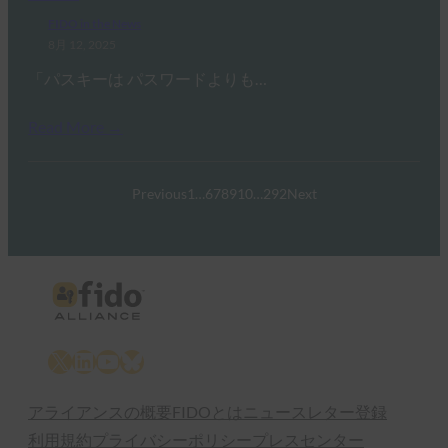
FIDO in the News
8月 12, 2025
「パスキーは パスワードよりも…
Read More →
Previous
1
…
6
7
8
9
10
…
292
Next
X
LinkedIn
YouTube
Bluesky
アライアンスの概要
FIDOとは
ニュースレター登録
利用規約
プライバシーポリシー
プレスセンター