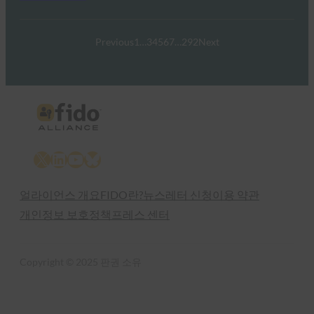
Previous
1
…
3
4
5
6
7
…
292
Next
X
LinkedIn
YouTube
Bluesky
얼라이언스 개요
FIDO란?
뉴스레터 신청
이용 약관
개인정보 보호정책
프레스 센터
Copyright © 2025 판권 소유