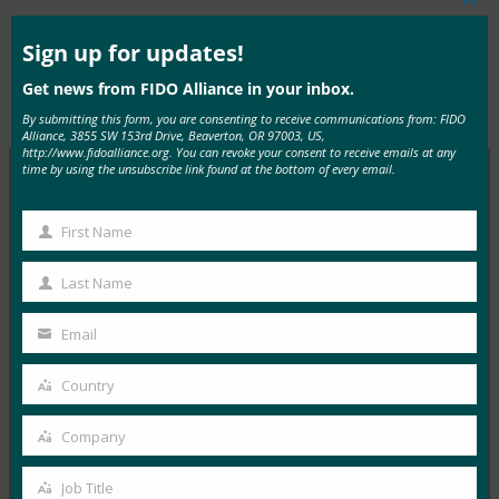
Clos
this
mod
Sign up for updates!
Get news from FIDO Alliance in your inbox.
Type:
FIDO in the News
By submitting this form, you are consenting to receive communications from: FIDO
Alliance, 3855 SW 153rd Drive, Beaverton, OR 97003, US,
http://www.fidoalliance.org. You can revoke your consent to receive emails at any
time by using the unsubscribe link found at the bottom of every email.
MORE
FIDO IN THE NEWS
First Name
First
Name
생체 인식 업데이트: 생체 인식에 대한 신뢰를 구축하
Last Name
Last
기 위해 베트남 은행은 FIDO 패스키를 채택해야 합니
다.
Name
Email
Your
FIDO in the News
email
9월 22, 2025
Country
Country
VinCSS 는 베트남 은행 앱의 인증 경험에 대한 업계 최초
Company
Company
의 보고서를 발표했으며, 이는 베트남 은행…
Job Title