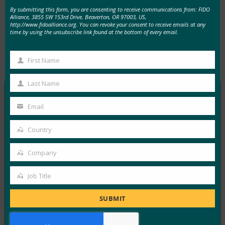
제공합니다.
By submitting this form, you are consenting to receive communications from: FIDO
Alliance, 3855 SW 153rd Drive, Beaverton, OR 97003, US,
http://www.fidoalliance.org. You can revoke your consent to receive emails at any
time by using the unsubscribe link found at the bottom of every email.
Type:
FIDO in the News
First Name
First
Name
Last Name
Last
Name
Email
Your
MORE
FIDO IN THE NEWS
email
Country
Country
InfoWorld: 더 나은 인증: FIDO를 이용하세요
Company
FIDO in the News
Company
1월 5, 2017
Job Title
Job
FIDO에 대한 이 특집 기사에서 InfoWorld는 FIDO
Title
Alliance 가 Google과 같은 주요 회사에서 빠르게 구현하
SUBMIT
고…