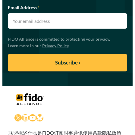
Email Address
*
FIDO Alliance is committed to protecting your privacy.
Learn more in our
Privacy Policy
.
X
LinkedIn
YouTube
Bluesky
联盟概述
什么是FIDO
订阅时事通讯
使用条款
隐私政策