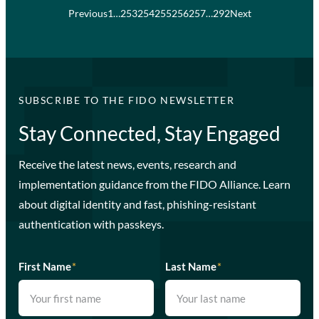
Previous
1
…
253
254
255
256
257
…
292
Next
SUBSCRIBE TO THE FIDO NEWSLETTER
Stay Connected, Stay Engaged
Receive the latest news, events, research and
implementation guidance from the FIDO Alliance. Learn
about digital identity and fast, phishing-resistant
authentication with passkeys.
First Name
*
Last Name
*