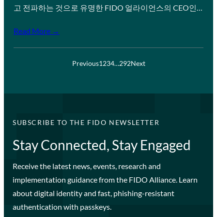
고 전파하는 것으로 유명한 FIDO 얼라이언스의 CEO인…
Read More →
Previous
1
2
3
4
…
292
Next
SUBSCRIBE TO THE FIDO NEWSLETTER
Stay Connected, Stay Engaged
Receive the latest news, events, research and
implementation guidance from the FIDO Alliance. Learn
about digital identity and fast, phishing-resistant
authentication with passkeys.