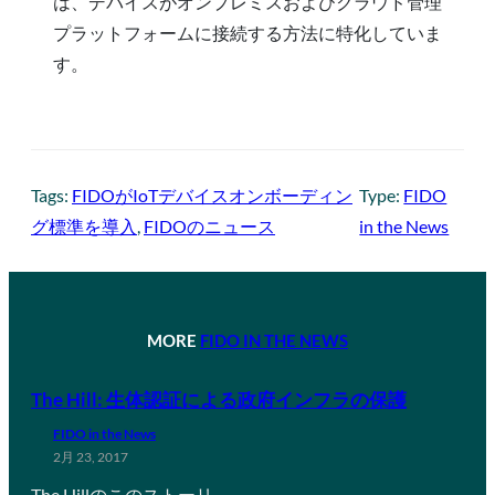
は、デバイスがオンプレミスおよびクラウド管理
プラットフォームに接続する方法に特化していま
す。
Tags:
FIDOがIoTデバイスオンボーディン
Type:
FIDO
グ標準を導入
, 
FIDOのニュース
in the News
MORE
FIDO IN THE NEWS
The Hill: 生体認証による政府インフラの保護
FIDO in the News
2月 23, 2017
The Hillのこのストーリ…