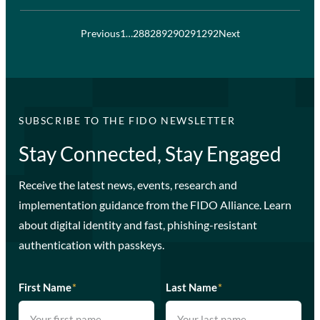
Previous
1
…
288
289
290
291
292
Next
SUBSCRIBE TO THE FIDO NEWSLETTER
Stay Connected, Stay Engaged
Receive the latest news, events, research and
implementation guidance from the FIDO Alliance. Learn
about digital identity and fast, phishing-resistant
authentication with passkeys.
First Name
*
Last Name
*