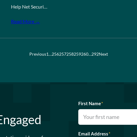
Help Net Securi…
Read More →
Previous
1
…
256
257
258
259
260
…
292
Next
First Name
*
 Engaged
Email Address
*