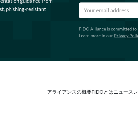
mentation guidance from
st, phishing-resistant
FIDO Alliance is committed to 
Learn more in our
Privacy Poli
アライアンスの概要
FIDOとは
ニュースレ