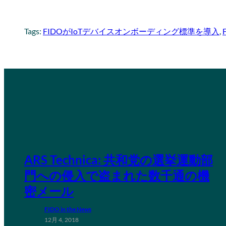
Tags:
FIDOがIoTデバイスオンボーディング標準を導入
, 
ARS Technica: 共和党の選挙運動部
門への侵入で盗まれた数千通の機
密メール
FIDO in the News
12月 4, 2018