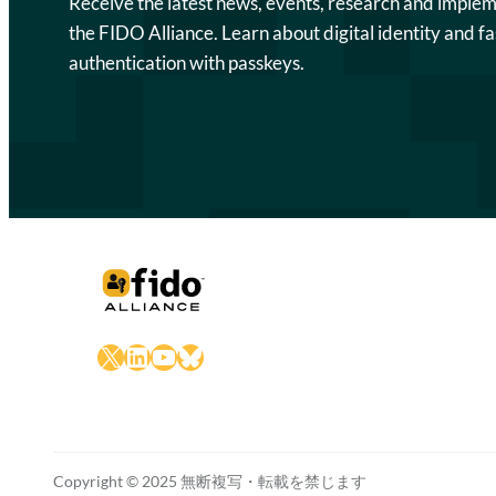
Receive the latest news, events, research and imple
the FIDO Alliance. Learn about digital identity and fa
authentication with passkeys.
X
LinkedIn
YouTube
Bluesky
Copyright © 2025 無断複写・転載を禁じます