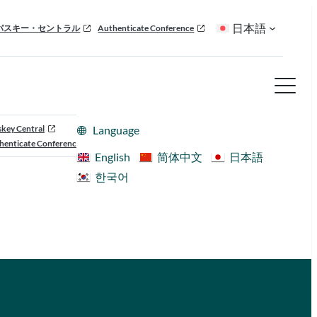
日本語
パスキー・セントラル
Authenticate Conference
skey Central
Language
henticate Conference
English
简体中文
日本語
한국어