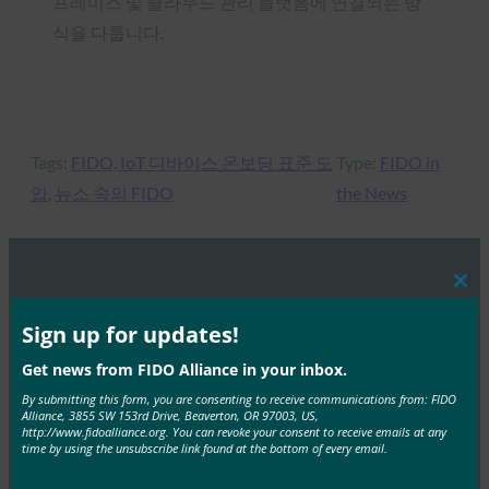
프레미스 및 클라우드 관리 플랫폼에 연결되는 방
식을 다룹니다.
Tags:
FIDO, IoT 디바이스 온보딩 표준 도
Type:
FIDO in
입
, 
뉴스 속의 FIDO
the News
Clos
MORE
FIDO IN THE NEWS
this
mod
Sign up for updates!
IT 개요: 헬프 데스크는 공격이 증가하는 가운데 사이
Get news from FIDO Alliance in your inbox.
버 보안의 약점으로 부상하고 있습니다.
By submitting this form, you are consenting to receive communications from: FIDO
Alliance, 3855 SW 153rd Drive, Beaverton, OR 97003, US,
FIDO in the News
http://www.fidoalliance.org. You can revoke your consent to receive emails at any
10월 3, 2025
time by using the unsubscribe link found at the bottom of every email.
HYPR의 CEO이자 FIDO 얼라이언스 이사회 멤버인 보얀