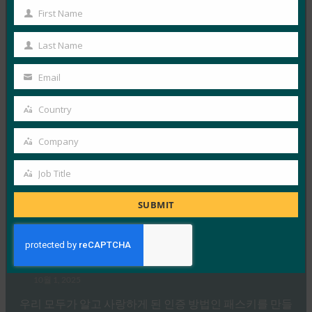
First Name
시믹은 IT 헬프 데스크가 소셜 엔지니어링 전술을 사용하
First
는…
Name
Last Name
Last
Read More →
Name
Email
Your
IDAC 팟캐스트: FIDO 얼라이언스의 니샨트 카우시크
email
와 함께하는 패스키 피싱 진행
Country
Country
FIDO in the News
Company
10월 2, 2025
Company
Identity at the Center 팟캐스트의 이 에피소드에서 Jeff
Job Title
Job
와 Jim은 IAM(ID 액세스 관리) 정책의 다양한 측면과…
Title
SUBMIT
Read More →
Ideem: FIDO CEO인 Andrew Shikiar와의 Q/A
FIDO in the News
10월 1, 2025
우리 모두가 알고 사랑하게 된 인증 방법인 패스키를 만들