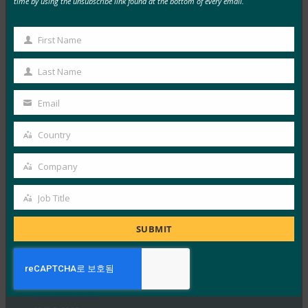
time by using the unsubscribe link found at the bottom of every email.
독일 연방 정보 보안국(BSI)은 패스키 서버 구성에 대한
기술적 고려 사항을 설명하는 문서 초안에 대한…
First Name
First
Read More →
Name
Last Name
Last
생체 인식 업데이트: Yubico는 글로벌 설문 조사에서
Name
Email
여전히 부족한 패스키 인식을 발견했습니다.
Your
FIDO in the News
email
Country
10월 3, 2025
Country
인식된 사이버 보안과 실제 취약성 사이에는 지속적인 단
Company
Company
절이 있습니다. 이것이 Yubico의 2025년 글로벌 인증 현
Job Title
황…
Job
Title
SUBMIT
Read More →
PC Mag: 비밀번호 버리기: 패스키가 온라인 보안의
미래인 이유
FIDO in the News