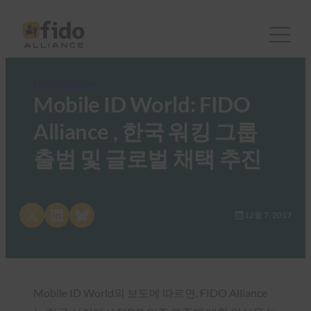
FIDO in the News
Mobile ID World: FIDO
Alliance , 한국 워킹 그룹
출범 및 글로벌 채택 추진
Share on X
Share on LinkedIn
Share on Bluesky
12월 7, 2017
Mobile ID World의 보도에 따르면, FIDO Alliance