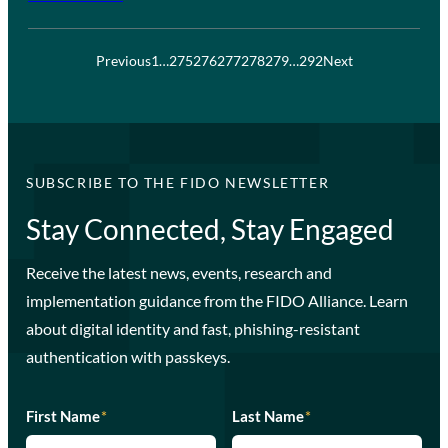
Previous
1
…
275
276
277
278
279
…
292
Next
SUBSCRIBE TO THE FIDO NEWSLETTER
Stay Connected, Stay Engaged
Receive the latest news, events, research and
implementation guidance from the FIDO Alliance. Learn
about digital identity and fast, phishing-resistant
authentication with passkeys.
First Name
*
Last Name
*