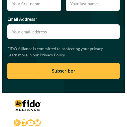
Email Address
*
FIDO Alliance is committed to protecting your privacy.
Learn more in our
Privacy Policy
.
X
LinkedIn
YouTube
Bluesky