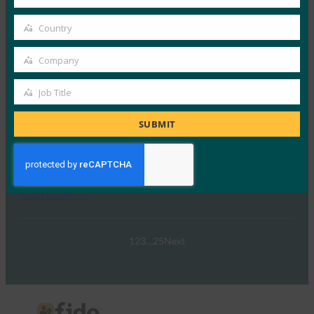
Your
9月 25, 2025
email
参加者はこのウェブキャストに参…
Country
Country
Read More →
Company
Company
FIDOの基準と認証で自動車のイノベーションを推
Job Title
進
Job
Title
FIDO Videos
SUBMIT
9月 25, 2025
参加者はこのウェブキャストに参…
Read More →
1
2
3
…
25
Next