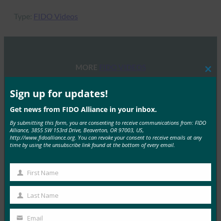
Type:
FIDO Videos
MORE
FIDO VIDEOS
Clos
this
mod
Sign up for updates!
FIDOウェビナー:すべての人のためのパスキーの設
計:強力な認証を大規模にシンプルにする
Get news from FIDO Alliance in your inbox.
FIDO Videos
By submitting this form, you are consenting to receive communications from: FIDO
10月 23, 2025
Alliance, 3855 SW 153rd Drive, Beaverton, OR 97003, US,
http://www.fidoalliance.org. You can revoke your consent to receive emails at any
time by using the unsubscribe link found at the bottom of every email.
参加者はこのウェブキャストに参…
Read More →
First Name
First
FIDOの基準と認証で自動車のイノベーションを推
Name
Last Name
進
Last
FIDO Videos
Name
Email