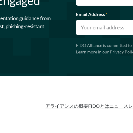
 Engaged
Email Address
*
mentation guidance from
st, phishing-resistant
FIDO Alliance is committed to 
Learn more in our
Privacy Poli
アライアンスの概要
FIDOとは
ニュースレ