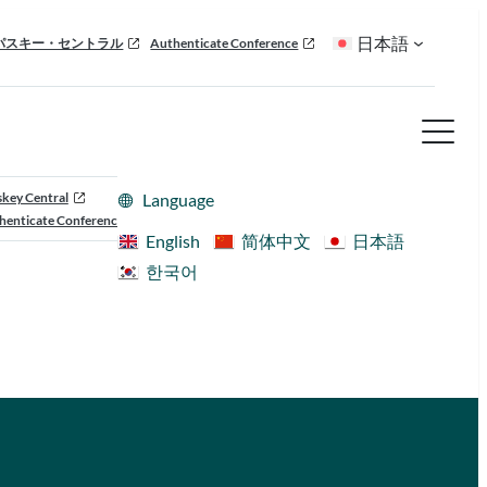
日本語
パスキー・セントラル
Authenticate Conference
skey Central
Language
henticate Conference
English
简体中文
日本語
한국어