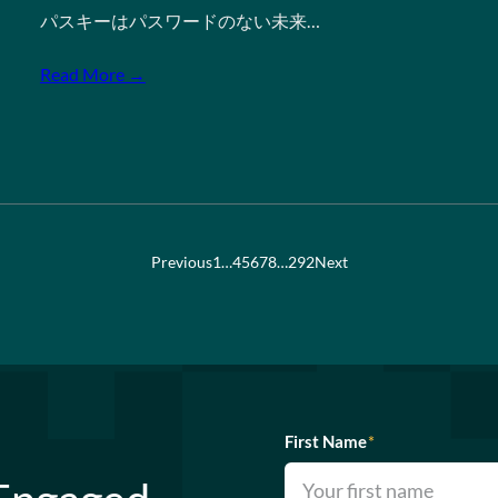
パスキーはパスワードのない未来…
Read More →
Previous
1
…
4
5
6
7
8
…
292
Next
First Name
*