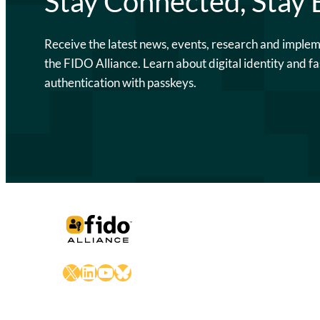
Stay Connected, Stay
Receive the latest news, events, research and imple
the FIDO Alliance. Learn about digital identity and fa
authentication with passkeys.
X
LinkedIn
YouTube
Bluesky