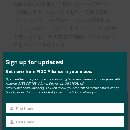
Fast Identity Online（FIDO）は、パスワードレ
ス認証のもう一つの方法である。 FIDO2はオー
プンスタンダードの第2バージョンを意味する。
ここで、パスワードはハードウェアトークンに置
き換えられる。 FIDO標準の認証メカニズムはこ
のトークンに保存される。
Clos
this
mod
Sign up for updates!
Get news from FIDO Alliance in your inbox.
Type:
FIDO in the News
By submitting this form, you are consenting to receive communications from: FIDO
Alliance, 3855 SW 153rd Drive, Beaverton, OR 97003, US,
http://www.fidoalliance.org. You can revoke your consent to receive emails at any
time by using the unsubscribe link found at the bottom of every email.
First Name
MORE
FIDO IN THE NEWS
First
Name
Last Name
InfoWorld: Better authentication: Go get ‘em,
Last