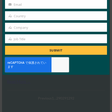
FIDO(認証の改善:FIDO)
Name
Email
Your
FIDO in the News
1月 5, 2017
email
Country
Country
FIDOに関するこの特集では、…
Company
Company
Read More →
Job Title
Job
TechTarget:FIDO認証規格がパスワードの受け渡し
を通知する可能性
Title
SUBMIT
FIDO in the News
1月 5, 2017
TechTargetは、政府や…
Read More →
Previous
1
…
290
291
292