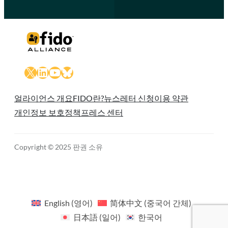
X
LinkedIn
YouTube
Bluesky
얼라이언스 개요
FIDO란?
뉴스레터 신청
이용 약관
개인정보 보호정책
프레스 센터
Copyright © 2025 판권 소유
English
(
영어
)
简体中文
(
중국어 간체
)
日本語
(
일어
)
한국어