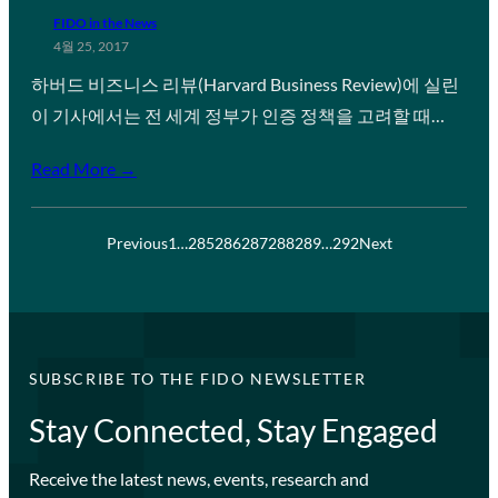
FIDO in the News
4월 25, 2017
하버드 비즈니스 리뷰(Harvard Business Review)에 실린
이 기사에서는 전 세계 정부가 인증 정책을 고려할 때…
Read More →
Previous
1
…
285
286
287
288
289
…
292
Next
SUBSCRIBE TO THE FIDO NEWSLETTER
Stay Connected, Stay Engaged
Receive the latest news, events, research and