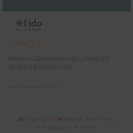
X
LinkedIn
YouTube
Bluesky
얼라이언스 개요
FIDO란?
뉴스레터 신청
이용 약관
개인정보 보호정책
프레스 센터
Copyright © 2025 판권 소유
English
(
영어
)
简体中文
(
중국어 간체
)
日本語
(
일어
)
한국어