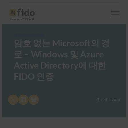
FIDO Presentations
암호 없는 Microsoft의 경
로 – Windows 및 Azure
Active Directory에 대한
FIDO 인증
Share on X
Share on LinkedIn
Share on Bluesky
10월 5, 2018