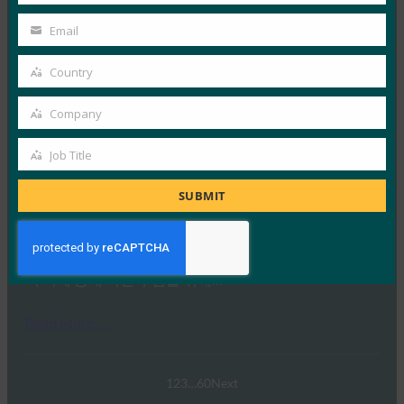
FIDO Presentations
Name
2월 21, 2025
Email
Your
패스키 탐색: 호주의 FIDO 인증에 대한 심층 분석 개요
email
Country
Country
FIDO 얼라이언스는 최근 호주와 그 외…
Company
Company
Read More →
Job Title
웨비나: NIST SP 800-63 디지털 ID 표준: 업데이트 및
Job
패스키에 대한 의미
Title
SUBMIT
FIDO Presentations
9월 30, 2024
NIST SP 800-63-4 디지털 ID 지침 초안의 네 번째 개정판
이 이제 공개 의견 수렴을 위해…
Read More →
1
2
3
…
60
Next