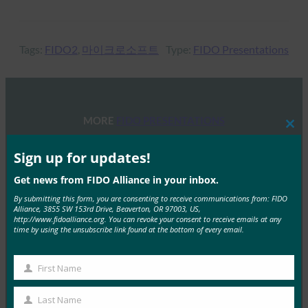
Tags:
FIDO2
, 
마이크로소프트
Type:
FIDO Presentations
MORE
FIDO PRESENTATIONS
Clos
this
mod
Sign up for updates!
FIDO 세미나: 인증, 신원 및 앞으로 나아갈 길
FIDO Presentations
Get news from FIDO Alliance in your inbox.
6월 13, 2025
By submitting this form, you are consenting to receive communications from: FIDO
Alliance, 3855 SW 153rd Drive, Beaverton, OR 97003, US,
개요 FIDO 얼라이언스와 호스트 스폰서인 탈레스는 최
http://www.fidoalliance.org. You can revoke your consent to receive emails at any
time by using the unsubscribe link found at the bottom of every email.
근 인증, 신원 및 앞으로 나아갈 길에 대한 하루…
Read More →
First Name
First
FIDO 얼라이언스 멜버른 세미나 2025
Name
Last Name
Last