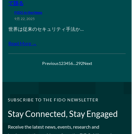
て語る
FIDO in the News
9月 22, 2025
世界は従来のセキュリティ手法か…
Read More →
Previous
1
2
3
4
5
6
…
292
Next
SUBSCRIBE TO THE FIDO NEWSLETTER
Stay Connected, Stay Engaged
Receive the latest news, events, research and