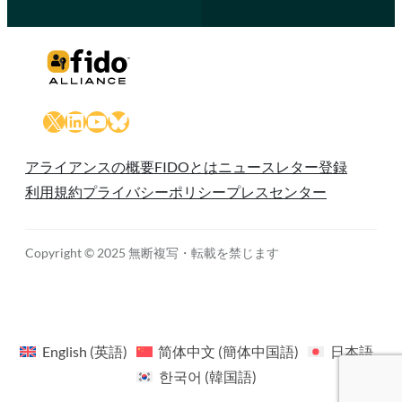
X
LinkedIn
YouTube
Bluesky
アライアンスの概要
FIDOとは
ニュースレター登録
利用規約
プライバシーポリシー
プレスセンター
Copyright © 2025 無断複写・転載を禁じます
English
(
英語
)
简体中文
(
簡体中国語
)
日本語
한국어
(
韓国語
)