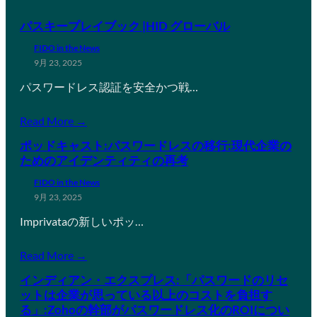
パスキープレイブック |HID グローバル
FIDO in the News
9月 23, 2025
パスワードレス認証を安全かつ戦…
Read More →
ポッドキャスト:パスワードレスの移行:現代企業の
ためのアイデンティティの再考
FIDO in the News
9月 23, 2025
Imprivataの新しいポッ…
Read More →
インディアン・エクスプレス:「パスワードのリセ
ットは企業が思っている以上のコストを負担す
る」:Zohoの幹部がパスワードレス化のROIについ