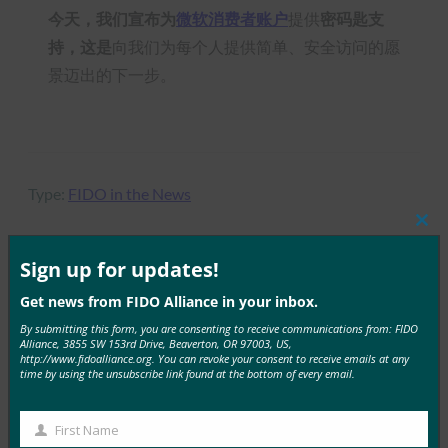
今天，我们宣布为
微软消费者账户
提供
密码匙支
持，这是
向我们为每个人提供简单、安全访问的愿
景迈出的下一步。
Type:
FIDO in the News
Clos
this
mod
Sign up for updates!
MORE
FIDO IN THE NEWS
Get news from FIDO Alliance in your inbox.
By submitting this form, you are consenting to receive communications from: FIDO
Alliance, 3855 SW 153rd Drive, Beaverton, OR 97003, US,
TechGenyz：无密码的未来：生物识别技术和密钥如
http://www.fidoalliance.org. You can revoke your consent to receive emails at any
何解锁真正的安全性
time by using the unsubscribe link found at the bottom of every email.
FIDO in the News
26 9 月, 2025
First Name
First