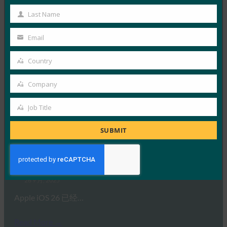
虽然生物识别技术提供了便利，但…
Name
Last Name
Last
Read More →
Name
Email
Your
福布斯：iPhone 的新相机？无论什么。iPhone 的新
钱包？凉。
email
Country
Country
FIDO in the News
Company
26 9 月, 2025
Company
Apple 的钱包身份方法建立…
Job Title
Job
Read More →
Title
SUBMIT
生物识别更新：Bitwarden 率先在 iOS 26 上实施
FIDO 凭证交换标准
FIDO in the News
26 9 月, 2025
Apple iOS 26 已经…
Read More →