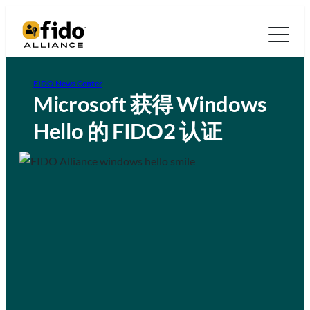
FIDO News Center
Microsoft 获得 Windows
Hello 的 FIDO2 认证