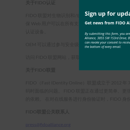
关于FIDO认证
Sign up for upd
FIDO 联盟对生物识别和/或安全密钥、客户端和服
Get news from FIDO Al
保 Web 用户可以在所有支持 FIDO 的 Web 
认证设备。
By submitting this form, you ar
Alliance, 3855 SW 153rd Drive, 
can revoke your consent to recei
OEM 可以通过参与安全级别测试来进一步区分其
the bottom of every email.
访问 FIDO 联盟网站，获取有关
FIDO2
的更多信息
关于FIDO联盟
FIDO（Fast IDentity Online）联盟成立于 2012 年 
码时面临的问题。 FIDO 联盟正在通过更简单
的依赖。 在对在线服务进行身份验证时，FIDO 
FIDO联盟公关联系人
press@fidoalliance.org