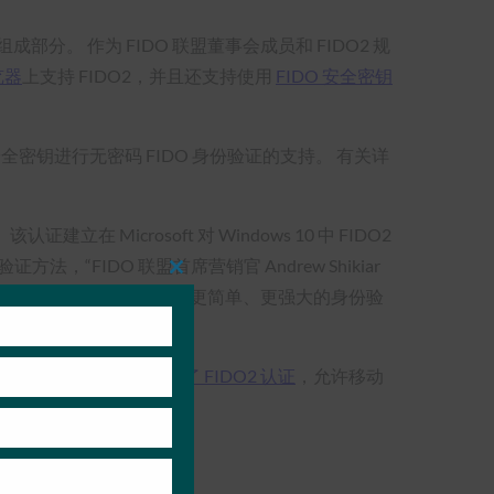
部分。 作为 FIDO 联盟董事会成员和 FIDO2 规
浏览器
上支持 FIDO2，并且还支持使用
FIDO 安全密钥
o 或 FIDO 安全密钥进行无密码 FIDO 身份验证的支持。 有关详
Microsoft 对 Windows 10 中 FIDO2
“FIDO 联盟首席营销官 Andrew Shikiar
Close
快速为全球数十亿用户带来更简单、更强大的身份验
this
module
版）。Android
还通过了 FIDO2 认证
，允许移动
持实施。
服务标志使用
协议
。