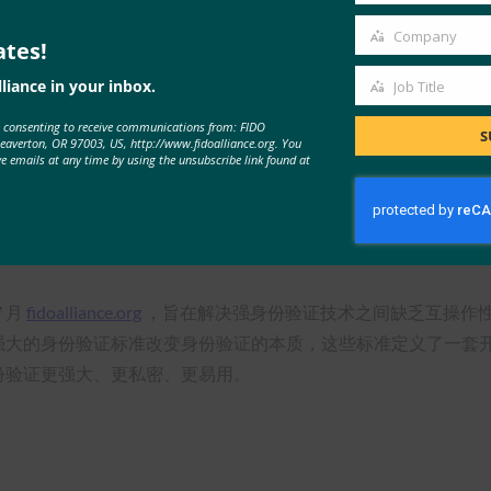
Company
ates!
Company
务器等身份验证设备进行认证，以验证它们是否符合 FIDO 规范（
liance in your inbox.
Job Title
服务中使用其 FIDO 认证设备，以获得无缝体验。 对于网站和组织，他
Job
e consenting to receive communications from: FIDO
Title
S
Beaverton, OR 97003, US, http://www.fidoalliance.org. You
ve emails at any time by using the unsubscribe link found at
设备，以满足额外的市场需求，该测试评估用户的身份验证凭据
，包括为有兴趣参与
FIDO 认证
计划的
开发人员
和产品供应商提
7 月
fidoalliance.org
，旨在解决强身份验证技术之间缺乏互操作
、更强大的身份验证标准改变身份验证的本质，这些标准定义了一
身份验证更强大、更私密、更易用。