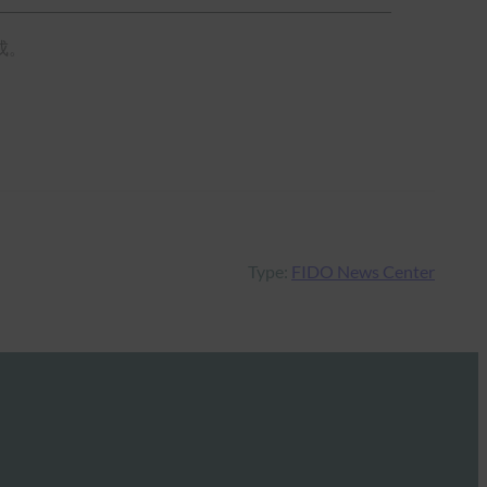
成。
Type:
FIDO News Center