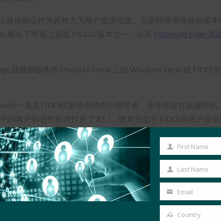
FIDO 身份验证作为其努力为用户提供无缝、无密码登录体验的基本组成
Hello 推出了市场上首批 FIDO2 版本之一，在其
Microsoft Edge 
t Edge 或最新版本的 Mozilla Firefox 上的 Windows Hell
ft一直是FIDO联盟使命的杰出倡导者，该使命旨在超越密码。该认证建立在 
的客户和合作伙伴打开了大门，使其受益于 FIDO 的用户身份验证方法，
Web浏览器中得到支持，为企业、服务提供商和应用程序开发人员
First Name
First
Name
le Chrome
和
Mozilla Firefox
也支持FIDO2（
Apple Safari
支持预览
Last Name
Last
的设备上利用 FIDO 标准。 此外，还宣布了几款
FIDO2 认证产品
来支
Name
Email
Your
备上显示 FIDO 认证徽标的制造商应查阅 FIDO 联盟的新商标和
email
Country
Country