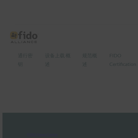
通行密
设备上载 概
规范概
FIDO
钥
述
述
Certification
FIDO News Center