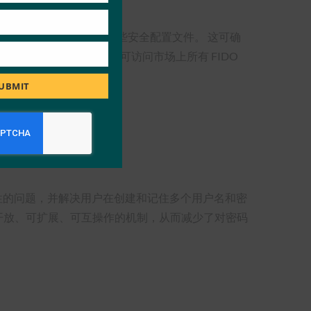
包括 FIDO2）并满足某些安全配置文件。 这可确
们只需启用一次 FIDO，即可访问市场上所有 FIDO
UBMIT
受到保护的程度。
供的资源。
性的问题，并解决用户在创建和记住多个用户名和密
套开放、可扩展、可互操作的机制，从而减少了对密码