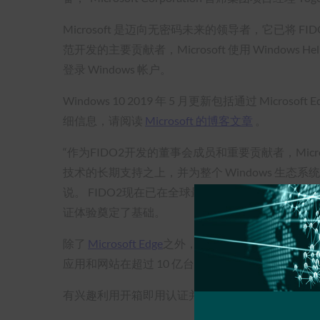
Microsoft 是迈向无密码未来的领导者，它已将 
范开发的主要贡献者，Microsoft 使用 Windows 
登录 Windows 帐户。
Windows 10 2019 年 5 月更新包括通过 Microsof
细信息，请阅读
Microsoft 的博客文章
。
“作为FIDO2开发的董事会成员和重要贡献者，Microso
技术的长期支持之上，并为整个 Windows 生态系统中
说。 FIDO2现在已在全球最常用的操作系统和
证体验奠定了基础。
除了
Microsoft Edge
之外，领先的网络浏览器
Goog
应用和网站在超过 10 亿台支持 Android 7.0+ 
有兴趣利用开箱即用认证并在其 Windows 10 设