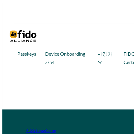
Passkeys
Device Onboarding
사양 개
FID
개요
요
Certi
FIDO News Center