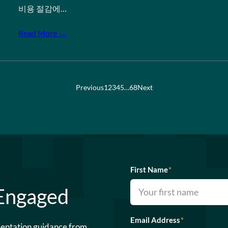
비용 절감에…
Read More →
Previous
1
2
3
4
5
…
68
Next
First Name
*
 Engaged
Email Address
*
mentation guidance from