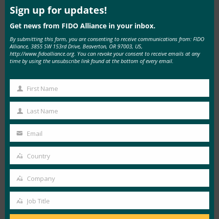
ービスプロバイダー、アプリ開発者が、世界中の
mod
Sign up for updates!
何十億人ものユーザーに、よりシンプルで強力な
Get news from FIDO Alliance in your inbox.
認証体験を迅速に提供するための準備が整いまし
By submitting this form, you are consenting to receive communications from: FIDO
た。」
Alliance, 3855 SW 153rd Drive, Beaverton, OR 97003, US,
http://www.fidoalliance.org. You can revoke your consent to receive emails at any
time by using the unsubscribe link found at the bottom of every email.
FIDO2 は、
Microsoft Edge
に加えて、主要な
Web ブラウザーである
Google Chrome
と
Mozilla
First Name
First
Firefox
でもサポートされています (
Apple Safari
Name
によるプレビュー サポートあり)。
また、
Last Name
Last
AndroidはFIDO2認定
を受けており、モバイルア
Name
Email
プリやウェブサイトはAndroid 7.0+をサポートす
Your
る10億台以上のデバイスでFIDO規格を活用でき
email
Country
Country
ます。 さらに、実装をサポートするいくつかの
FIDO2認定製品
が発表されています。
Company
Company
すぐに使える認定を利用し、Windows 10デバイ
Job Title
Job
スにFIDO認定ロゴを表示することに関心のある