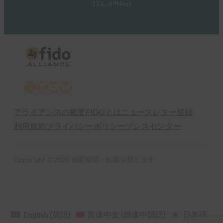
1
2
3
…
69
Next
X
LinkedIn
YouTube
Bluesky
アライアンスの概要
FIDOとは
ニュースレター登録
利用規約
プライバシーポリシー
プレスセンター
Copyright © 2025 無断複写・転載を禁じます
English
(
英語
)
简体中文
(
簡体中国語
)
日本語