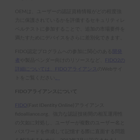
OEMは、ユーザーの認証資格情報がどの程度強
力に保護されているかを評価するセキュリティレ
ベルテストに参加することで、追加の市場要件を
満たすためにデバイスをさらに差別化できます。
FIDO認定プログラムへの参加に関心のある
開発
者
や製品ベンダー向けのリソースなど、
FIDO2の
詳細については、FIDOアライアンス
のWebサイ
トをご覧ください
。
FIDOアライアンスについて
FIDO
(Fast IDentity Online)アライアンス
fidoalliance.org、強力な認証技術間の相互運用性
の欠如に対処し、ユーザーが複数のユーザー名と
パスワードを作成して記憶する際に直面する問題
を解決するために、2012年7月に設立されまし