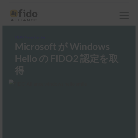
FIDO News Center
Microsoft が Windows
Hello の FIDO2 認定を取
得