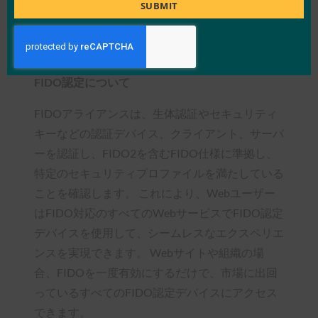
Title
SUBMIT
メーカーは、FIDOアライアンスの新しい商標お
よびサービスマーク使用
契約
を参照してくださ
い。
FIDO認定について
FIDOアライアンスは、生体認証やセキュリティ
キーなどの認証デバイス、クライアント、サーバ
ーを認証し、FIDO2を含むFIDO仕様に準拠し、
特定のセキュリティプロファイルを満たしている
ことを確認します。 これにより、Webユーザー
はFIDO対応のすべてのWebサービスでFIDO認定
デバイスを使用して、シームレスなエクスペリエ
ンスを実現できます。 Webサイトや組織の場
合、FIDOを一度有効にするだけで、市場に出回
っているすべてのFIDO認定デバイスにアクセス
できます。